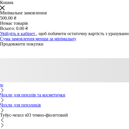
Кошик
Мінімальне замовлення
500.00 ₴
Немає товарів
Всього:
0.00 ₴
Увійдіть в кабінет
, щоб побачити остаточну вартість з урахуван
Сума замовлення менша за мінімальну
Продовжити покупки
w
Чохли для пензлів та косметички
Чохли для пензликів
Тубус-чехол s03 темно-фіолетовий