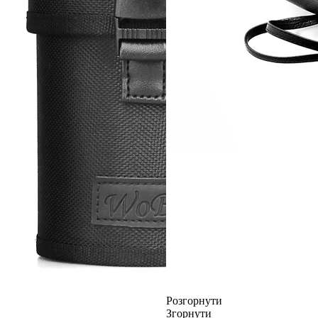
Розгорнути
Згорнути