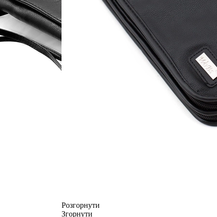
Розгорнути
Згорнути