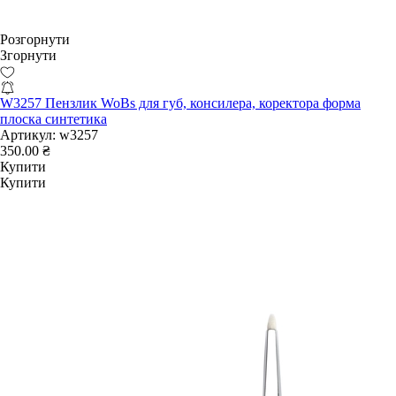
Розгорнути
Згорнути
W3257 Пензлик WoBs для губ, консилера, коректора форма
плоска синтетика
Артикул:
w3257
350.00 ₴
Купити
Купити