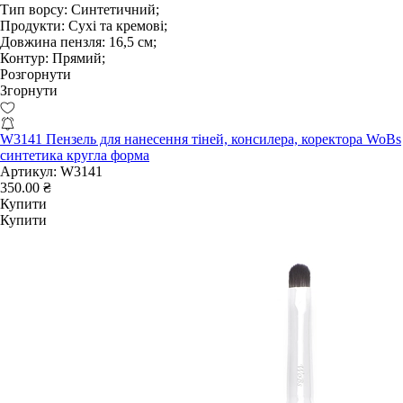
Тип ворсу:
Синтетичний;
Продукти:
Сухі та кремові;
Довжина пензля:
16,5 см;
Контур:
Прямий;
Розгорнути
Згорнути
W3141 Пензель для нанесення тіней, консилера, коректора WoBs
синтетика кругла форма
Артикул:
W3141
350.00 ₴
Купити
Купити