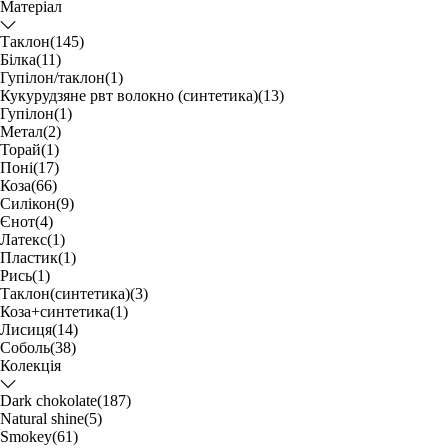
Матеріал
Таклон
(145)
Білка
(11)
Гупілон/таклон
(1)
Кукурудзяне рвт волокно (синтетика)
(13)
Гупілон
(1)
Метал
(2)
Торай
(1)
Поні
(17)
Коза
(66)
Силікон
(9)
Єнот
(4)
Латекс
(1)
Пластик
(1)
Рись
(1)
Таклон(синтетика)
(3)
Коза+синтетика
(1)
Лисиця
(14)
Соболь
(38)
Колекція
Dark chokolate
(187)
Natural shine
(5)
Smokey
(61)