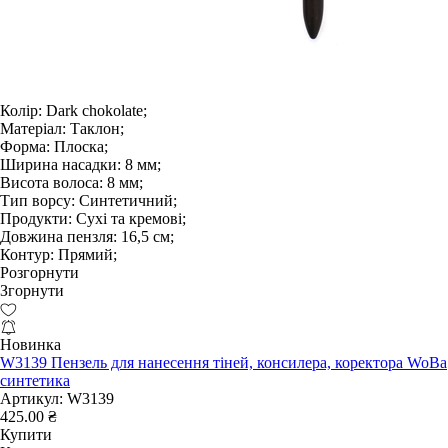
Колір:
Dark chokolate;
Матеріал:
Таклон;
Форма:
Плоска;
Ширина насадки:
8 мм;
Висота волоса:
8 мм;
Тип ворсу:
Синтетичний;
Продукти:
Сухі та кремові;
Довжина пензля:
16,5 см;
Контур:
Прямий;
Розгорнути
Згорнути
Новинка
W3139 Пензель для нанесення тіней, консилера, коректора WoBa
синтетика
Артикул:
W3139
425.00 ₴
Купити