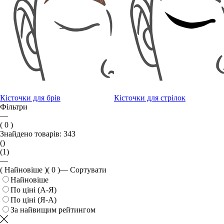
Кісточки для брів
Кісточки для стрілок
Фільтри
—
( 0 )
Знайдено товарів:
343
()
(1)
—
( Найновіше )
( 0 )
—
Сортувати
Найновіше
По ціні (А-Я)
По ціні (Я-А)
За найвищим рейтингом