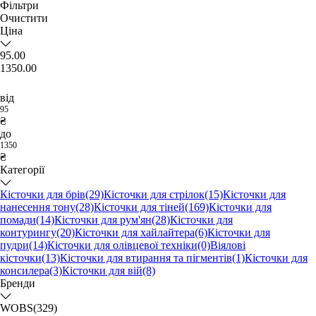
Фільтри
Очистити
Ціна
95.00
1350.00
від
95
₴
до
1350
₴
Категорії
Кісточки для брів
(29)
Кісточки для стрілок
(15)
Кісточки для
нанесення тону
(28)
Кісточки для тіней
(169)
Кісточки для
помади
(14)
Кісточки для рум'ян
(28)
Кісточки для
контурингу
(20)
Кісточки для хайлайтера
(6)
Кісточки для
пудри
(14)
Кісточки для олівцевої техніки
(0)
Віялові
кісточки
(13)
Кісточки для втирання та пігментів
(1)
Кісточки для
консилера
(3)
Кісточки для вій
(8)
Бренди
WOBS
(329)