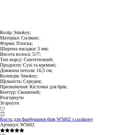
Колір:
Smokey;
Матеріал:
Силікон;
Форма:
Плоска;
Ширина насадки:
5 мм;
Висота волоса:
5//7;
Тип ворсу:
Синтетичний;
Продукти:
Сухі та кремові;
Довжина пензля:
16,5 см;
Колекція:
Smokey;
Щільність:
Середня;
Призначення:
Кісточки для брів;
Контур:
Скошений;
Розгорнути
Згорнути
Кисть для фарбування брів W5602 з силікону
Артикул:
W5602