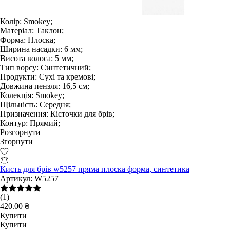
Колір:
Smokey;
Матеріал:
Таклон;
Форма:
Плоска;
Ширина насадки:
6 мм;
Висота волоса:
5 мм;
Тип ворсу:
Синтетичний;
Продукти:
Сухі та кремові;
Довжина пензля:
16,5 см;
Колекція:
Smokey;
Щільність:
Середня;
Призначення:
Кісточки для брів;
Контур:
Прямий;
Розгорнути
Згорнути
Кисть для брів w5257 пряма плоска форма, синтетика
Артикул:
W5257
(1)
420.00 ₴
Купити
Купити