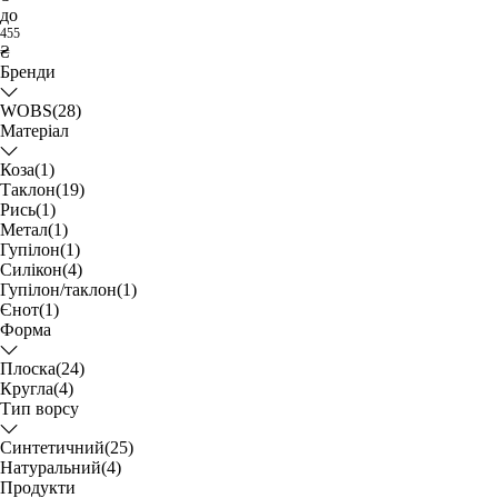
до
455
₴
Бренди
WOBS
(28)
Матеріал
Коза
(1)
Таклон
(19)
Рись
(1)
Метал
(1)
Гупілон
(1)
Силікон
(4)
Гупілон/таклон
(1)
Єнот
(1)
Форма
Плоска
(24)
Кругла
(4)
Тип ворсу
Синтетичний
(25)
Натуральний
(4)
Продукти