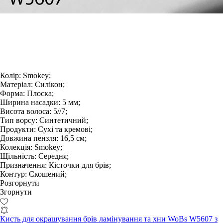
Колір:
Smokey;
Матеріал:
Силікон;
Форма:
Плоска;
Ширина насадки:
5 мм;
Висота волоса:
5//7;
Тип ворсу:
Синтетичний;
Продукти:
Сухі та кремові;
Довжина пензля:
16,5 см;
Колекція:
Smokey;
Щільність:
Середня;
Призначення:
Кісточки для брів;
Контур:
Скошений;
Розгорнути
Згорнути
Кисть для окрашування брів ламінування та хни WoBs W5607 з