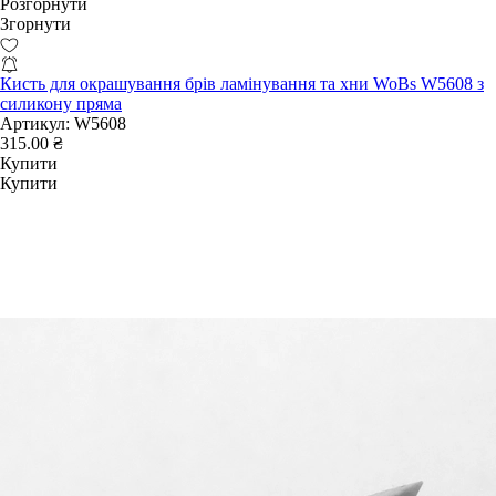
Розгорнути
Згорнути
Кисть для окрашування брів ламінування та хни WoBs W5608 з
силикону пряма
Артикул:
W5608
315.00 ₴
Купити
Купити