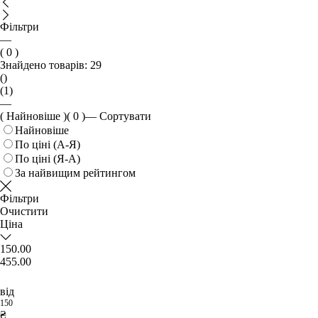
Фільтри
—
( 0 )
Знайдено товарів:
29
()
(1)
—
( Найновіше )
( 0 )
—
Сортувати
Найновіше
По ціні (А-Я)
По ціні (Я-А)
За найвищим рейтингом
Фільтри
Очистити
Ціна
150.00
455.00
від
150
₴