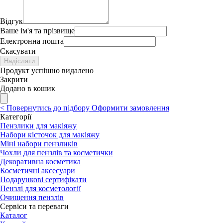
Відгук
Ваше ім'я та прізвище
Електронна пошта
Скасувати
Надіслати
Продукт успішно видалено
Закрити
Додано в кошик
<
Повернутись до підбору
Оформити замовлення
Категорії
Пензлики для макіяжу
Набори кісточок для макіяжу
Міні набори пензликів
Чохли для пензлів та косметички
Декоративна косметика
Косметичні аксесуари
Подарункові сертифікати
Пензлі для косметології
Очищення пензлів
Сервіси та переваги
Каталог