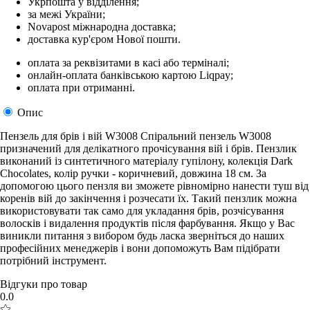
Укрпошта у відділення;
за межі України;
Novapost міжнародна доставка;
доставка кур'єром Нової пошти.
оплата за реквізитами в касі або терміналі;
онлайн-оплата банківською картою Liqpay;
оплата при отриманні.
Опис
Пензель для брів і вій W3008 Спіральний пензель W3008
призначений для делікатного прочісування вій і брів. Пензлик
виконаний із синтетичного матеріалу гупілону, колекція Dark
Chocolates, колір ручки - коричневий, довжина 18 см. За
допомогою цього пензля ви зможете рівномірно нанести туш від
коренів вій до закінчення і розчесати їх. Такий пензлик можна
використовувати так само для укладання брів, розчісування
волосків і видалення продуктів після фарбування. Якщо у Вас
виникли питання з вибором будь ласка зверніться до наших
професійних менеджерів і вони допоможуть Вам підібрати
потрібний інструмент.
Відгуки про товар
0.0