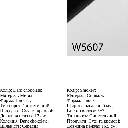
Колір:
Dark chokolate;
Колір:
Smokey;
Матеріал:
Метал;
Матеріал:
Силікон;
Форма:
Плоска;
Форма:
Плоска;
Тип ворсу:
Синтетичний;
Ширина насадки:
5 мм;
Продукти:
Сухі та кремові;
Висота волоса:
5//7;
Довжина пензля:
17 см;
Тип ворсу:
Синтетичний;
Колекція:
Dark chokolate;
Продукти:
Сухі та кремові;
Щільність:
Середня;
Довжина пензля:
16,5 см;