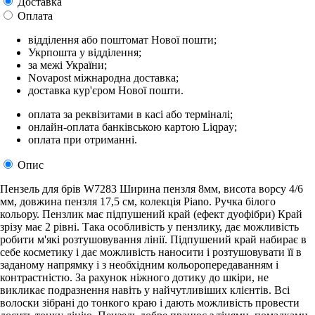
Доставка
Оплата
відділення або поштомат Нової пошти;
Укрпошта у відділення;
за межі України;
Novapost міжнародна доставка;
доставка кур'єром Нової пошти.
оплата за реквізитами в касі або терміналі;
онлайн-оплата банківською картою Liqpay;
оплата при отриманні.
Опис
Пензель для брів W7283 Ширина пензля 8мм, висота ворсу 4/6
мм, довжина пензля 17,5 см, колекція Piano. Ручка білого
кольору. Пензлик має підпушений край (ефект дуофібри) Край
зрізу має 2 рівні. Така особливість у пензлику, дає можливість
робити м'які розтушовування лінії. Підпушений край набирає в
себе косметику і дає можливість наносити і розтушовувати її в
заданому напрямку і з необхідним кольоропередаванням і
контрастністю. За рахунок ніжного дотику до шкіри, не
викликає подразнення навіть у найчутливіших клієнтів. Всі
волоски зібрані до тонкого краю і дають можливість провести