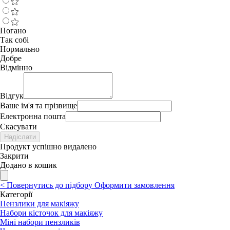
Погано
Так собі
Нормально
Добре
Відмінно
Відгук
Ваше ім'я та прізвище
Електронна пошта
Скасувати
Надіслати
Продукт успішно видалено
Закрити
Додано в кошик
<
Повернутись до підбору
Оформити замовлення
Категорії
Пензлики для макіяжу
Набори кісточок для макіяжу
Міні набори пензликів