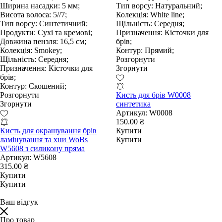
Ширина насадки:
5 мм;
Тип ворсу:
Натуральний;
Висота волоса:
5//7;
Колекція:
White line;
Тип ворсу:
Синтетичний;
Щільність:
Середня;
Продукти:
Сухі та кремові;
Призначення:
Кісточки для
Довжина пензля:
16,5 см;
брів;
Колекція:
Smokey;
Контур:
Прямий;
Щільність:
Середня;
Розгорнути
Призначення:
Кісточки для
Згорнути
брів;
Контур:
Скошений;
Розгорнути
Кисть для брів W0008
Згорнути
синтетика
Артикул:
W0008
150.00 ₴
Кисть для окрашування брів
Купити
ламінування та хни WoBs
Купити
W5608 з силикону пряма
Артикул:
W5608
315.00 ₴
Купити
Купити
Ваш відгук
Про товар