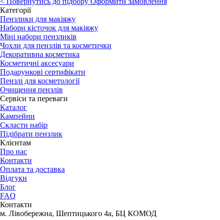
<
Повернутись до підбору
Оформити замовлення
Категорії
Пензлики для макіяжу
Набори кісточок для макіяжу
Міні набори пензликів
Чохли для пензлів та косметички
Декоративна косметика
Косметичні аксесуари
Подарункові сертифікати
Пензлі для косметології
Очищення пензлів
Сервіси та переваги
Каталог
Кампейни
Скласти набір
Підібрати пензлик
Клієнтам
Про нас
Контакти
Оплата та доставка
Відгуки
Блог
FAQ
Контакти
м. Лівобережна, Шептицького 4а, БЦ КОМОД