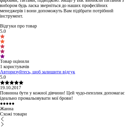
фарбами, тінтами, підводкою. Якщо у Вас виникли питання з
вибором будь ласка зверніться до наших професійних
менеджерів і вони допоможуть Вам підібрати потрібний
інструмент.
Відгуки про товар
5.0
Товар оцінили
1 користувачів
Авторизуйтесь, щоб залишити відгук
5.0
19.10.2017
Повинна бути у кожної дівчини! Цей чудо-пензлик допомагає
ідеально промальовувати мої брови!
●
●
●
●
●
Жанна
Схожі товари