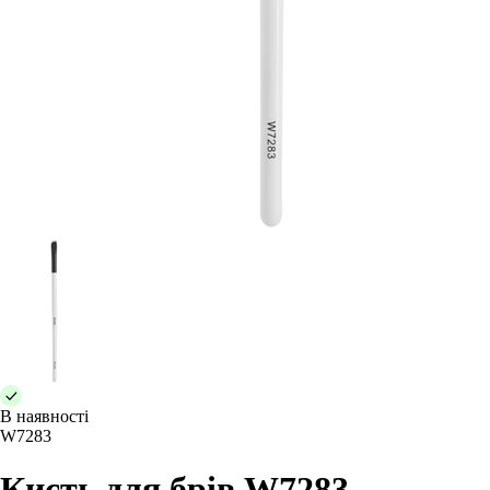
В наявності
W7283
Кисть для брів W7283