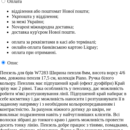
Оплата
відділення або поштомат Нової пошти;
Укрпошта у відділення;
за межі України;
Novapost міжнародна доставка;
доставка кур'єром Нової пошти.
оплата за реквізитами в касі або терміналі;
онлайн-оплата банківською картою Liqpay;
оплата при отриманні.
Опис
Пензель для брів W7283 Ширина пензля 8мм, висота ворсу 4/6
мм, довжина пензля 17,5 см, колекція Piano. Ручка білого
кольору. Пензлик має підпушений край (ефект дуофібри) Край
зрізу має 2 рівні. Така особливість у пензлику, дає можливість
робити м'які розтушовування лінії. Підпушений край набирає в
себе косметику і дає можливість наносити і розтушовувати її в
заданому напрямку і з необхідним кольоропередаванням і
контрастністю. За рахунок ніжного дотику до шкіри, не
викликає подразнення навіть у найчутливіших клієнтів. Всі
волоски зібрані до тонкого краю і дають можливість провести
досить тонку лінію. Пензель добре працює з тінями, помадками,