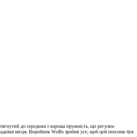
 стягнутий до середини і хороша пружність, що регулює
ладніші місця. Виробник WоВs зробив усе, щоб цей пензлик був