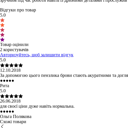
зручним під час роботи навіть із дрібними деталями і прослужив
Відгуки про товар
5.0
Товар оцінили
2 користувачів
Авторизуйтесь, щоб залишити відгук
5.0
12.10.2018
За допомогою цього пензлика брови стають акуратними та догля
●
●
●
●
●
Рита
5.0
26.06.2018
для своєї ціни дуже навіть нормальна.
●
●
●
●
●
Ольга Полякова
Схожі товари