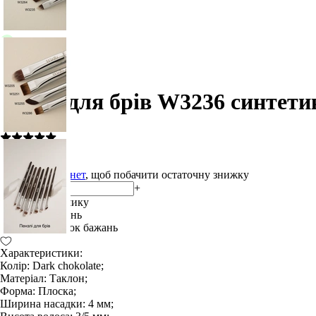
В наявності
W3236
Кисть для брів W3236 синтети
(2)
345.00 ₴
Увійдіть в кабінет
, щоб побачити остаточну знижку
-
+
Додати до кошику
В списку бажань
Додати в список бажань
Характеристики:
Колір: Dark chokolate;
Матеріал: Таклон;
Форма: Плоска;
Ширина насадки: 4 мм;