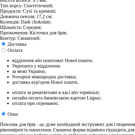
Висота волоса: 3/5 мм;
Тип ворсу: Синтетичний;
Продукти: Сухі та кремові;
Довжина пензля: 17,2 см;
Колекція: Dark chokolate;
Щільність: Середня;
Призначення: Кісточки для брів;
Контур: Скошений;
Доставка
Оплата
відділення або поштомат Нової пошти;
Укрпошта у відділення;
за межі України;
Novapost міжнародна доставка;
доставка кур'єром Нової пошти.
оплата за реквізитами в касі або терміналі;
онлайн-оплата банківською картою Liqpay;
оплата при отриманні.
Опис
Пензлик для брів - це дуже необхідний інструмент для створення
рівномірність нанесення. Скошена форма відмінно підходить для