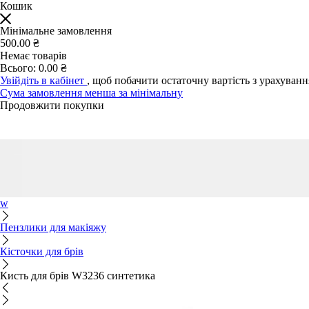
Кошик
Мінімальне замовлення
500.00 ₴
Немає товарів
Всього:
0.00 ₴
Увійдіть в кабінет
, щоб побачити остаточну вартість з урахуван
Сума замовлення менша за мінімальну
Продовжити покупки
w
Пензлики для макіяжу
Кісточки для брів
Кисть для брів W3236 синтетика