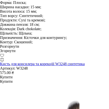
Форма:
Плоска;
Ширина насадки:
15 мм;
Висота волоса:
15 мм;
Тип ворсу:
Синтетичний;
Продукти:
Сухі та кремові;
Довжина пензля:
18 см;
Колекція:
Dark chokolate;
Щільність:
Щільна;
Призначення:
Кісточки для контурингу;
Контур:
Скошений;
Розгорнути
Згорнути
Кисть для консилера та корекціїї W3248 синтетика
Артикул:
W3248
575.00 ₴
Купити
Купити