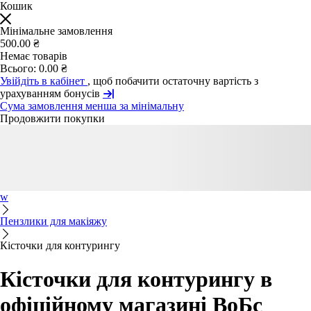
Кошик
Мінімальне замовлення
500.00 ₴
Немає товарів
Всього:
0.00 ₴
Увійдіть в кабінет
, щоб побачити остаточну вартість з
урахуванням бонусів
Сума замовлення менша за мінімальну
Продовжити покупки
w
Пензлики для макіяжу
Кісточки для контурингу
Кісточки для контурингу в
офіційному магазині ВоБс