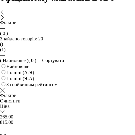
Фільтри
—
( 0 )
Знайдено товарів:
20
()
(1)
—
( Найновіше )
( 0 )
—
Сортувати
Найновіше
По ціні (А-Я)
По ціні (Я-А)
За найвищим рейтингом
Фільтри
Очистити
Ціна
265.00
815.00
від