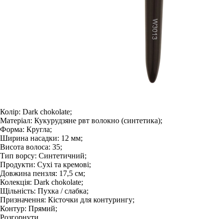
Колір:
Dark chokolate;
Матеріал:
Кукурудзяне рвт волокно (синтетика);
Форма:
Кругла;
Ширина насадки:
12 мм;
Висота волоса:
35;
Тип ворсу:
Синтетичний;
Продукти:
Сухі та кремові;
Довжина пензля:
17,5 см;
Колекція:
Dark chokolate;
Щільність:
Пухка / слабка;
Призначення:
Кісточки для контурингу;
Контур:
Прямий;
Розгорнути