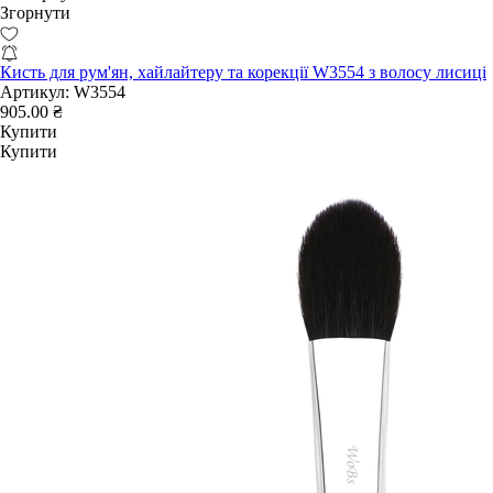
Згорнути
Кисть для рум'ян, хайлайтеру та корекції W3554 з волосу лисиці
Артикул:
W3554
905.00 ₴
Купити
Купити