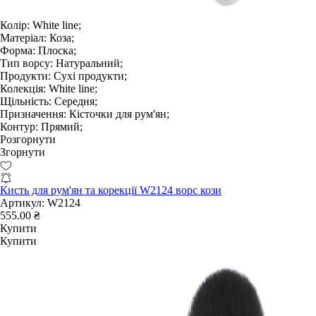
Колір:
White line;
Матеріал:
Коза;
Форма:
Плоска;
Тип ворсу:
Натуральний;
Продукти:
Сухі продукти;
Колекція:
White line;
Щільність:
Середня;
Призначення:
Кісточки для рум'ян;
Контур:
Прямий;
Розгорнути
Згорнути
Кисть для рум'ян та корекції W2124 ворс кози
Артикул:
W2124
555.00 ₴
Купити
Купити