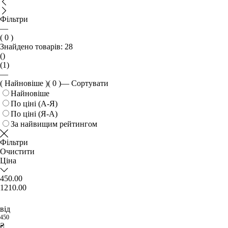
Фільтри
—
( 0 )
Знайдено товарів:
28
()
(1)
—
( Найновіше )
( 0 )
—
Сортувати
Найновіше
По ціні (А-Я)
По ціні (Я-А)
За найвищим рейтингом
Фільтри
Очистити
Ціна
450.00
1210.00
від
450
₴