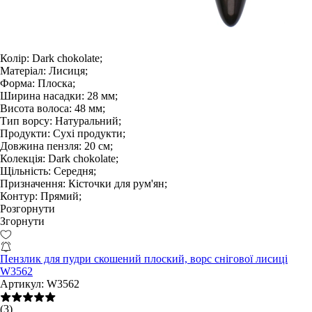
Колір:
Dark chokolate;
Матеріал:
Лисиця;
Форма:
Плоска;
Ширина насадки:
28 мм;
Висота волоса:
48 мм;
Тип ворсу:
Натуральний;
Продукти:
Сухі продукти;
Довжина пензля:
20 см;
Колекція:
Dark chokolate;
Щільність:
Середня;
Призначення:
Кісточки для рум'ян;
Контур:
Прямий;
Розгорнути
Згорнути
Пензлик для пудри скошений плоский, ворс снігової лисиці
W3562
Артикул:
W3562
(3)