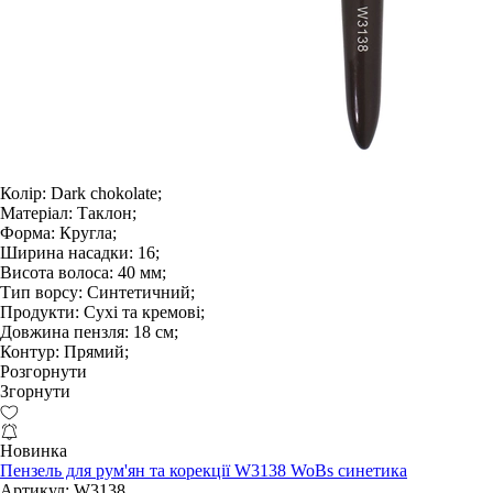
Колір:
Dark chokolate;
Матеріал:
Таклон;
Форма:
Кругла;
Ширина насадки:
16;
Висота волоса:
40 мм;
Тип ворсу:
Синтетичний;
Продукти:
Сухі та кремові;
Довжина пензля:
18 см;
Контур:
Прямий;
Розгорнути
Згорнути
Новинка
Пензель для рум'ян та корекції W3138 WoBs синетика
Артикул:
W3138