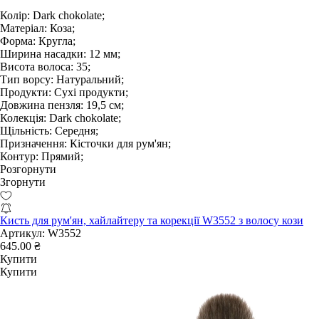
Колір:
Dark chokolate;
Матеріал:
Коза;
Форма:
Кругла;
Ширина насадки:
12 мм;
Висота волоса:
35;
Тип ворсу:
Натуральний;
Продукти:
Сухі продукти;
Довжина пензля:
19,5 см;
Колекція:
Dark chokolate;
Щільність:
Середня;
Призначення:
Кісточки для рум'ян;
Контур:
Прямий;
Розгорнути
Згорнути
Кисть для рум'ян, хайлайтеру та корекції W3552 з волосу кози
Артикул:
W3552
645.00 ₴
Купити
Купити