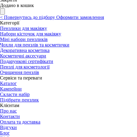
Додано в кошик
<
Повернутись до підбору
Оформити замовлення
Категорії
Пензлики для макіяжу
Набори кісточок для макіяжу
Міні набори пензликів
Чохли для пензлів та косметички
Декоративна косметика
Косметичні аксесуари
Подарункові сертифікати
Пензлі для косметології
Очищення пензлів
Сервіси та переваги
Каталог
Кампейни
Скласти набір
Підібрати пензлик
Клієнтам
Про нас
Контакти
Оплата та доставка
Відгуки
Блог