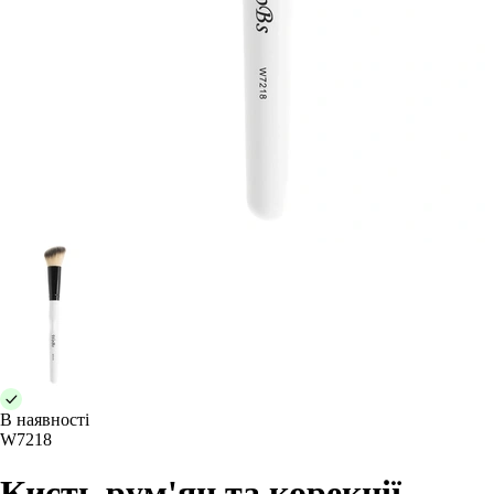
В наявності
W7218
Кисть рум'ян та корекції