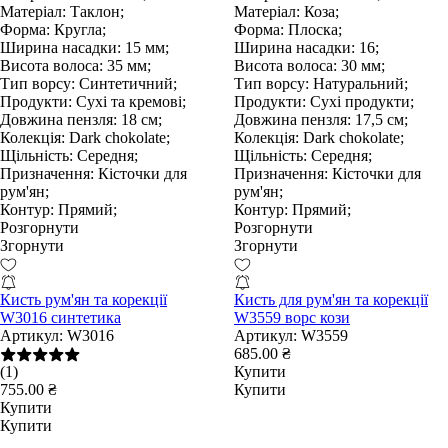
Матеріал:
Таклон;
Матеріал:
Коза;
Форма:
Кругла;
Форма:
Плоска;
Ширина насадки:
15 мм;
Ширина насадки:
16;
Висота волоса:
35 мм;
Висота волоса:
30 мм;
Тип ворсу:
Синтетичний;
Тип ворсу:
Натуральний;
Продукти:
Сухі та кремові;
Продукти:
Сухі продукти;
Довжина пензля:
18 см;
Довжина пензля:
17,5 см;
Колекція:
Dark chokolate;
Колекція:
Dark chokolate;
Щільність:
Середня;
Щільність:
Середня;
Призначення:
Кісточки для
Призначення:
Кісточки для
рум'ян;
рум'ян;
Контур:
Прямий;
Контур:
Прямий;
Розгорнути
Розгорнути
Згорнути
Згорнути
Кисть рум'ян та корекції
Кисть для рум'ян та корекції
W3016 синтетика
W3559 ворс кози
Артикул:
W3016
Артикул:
W3559
685.00 ₴
(1)
Купити
755.00 ₴
Купити
Купити
Купити