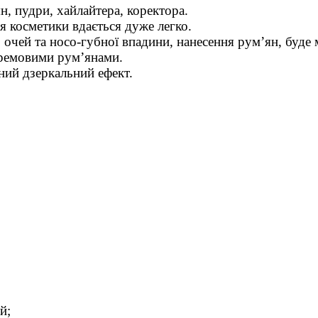
н, пудри, хайлайтера, коректора.
я косметики вдається дуже легко.
 очей та носо-губної впадини, нанесення рум’ян, буде
кремовими рум’янами.
ний дзеркальний ефект.
й;