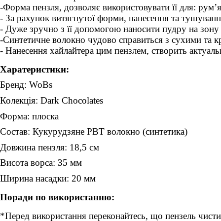
-Форма пензля, дозволяє використовувати її для: рум’я
- За рахунок витягнутої форми, нанесення та тушуванн
- Дуже зручно з її допомогою наносити пудру на зону
-Синтетичне волокно чудово справиться з сухими та 
- Нанесення хайлайтера цим пензлем, створить актуаль
Харатеристики:
Бренд: WoBs
Колекція: Dark Chocolates
Форма:
плоска
Состав:
Кукуру
д
зяне РВТ волокно (синтетика)
Довжина пензля:
18,5
см
Висот
а ворса:
35
мм
Ширина насадки: 20 мм
Поради по використанню:
*Перед використання переконайтесь, що пензель чисти