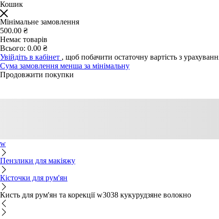
Кошик
Мінімальне замовлення
500.00 ₴
Немає товарів
Всього:
0.00 ₴
Увійдіть в кабінет
, щоб побачити остаточну вартість з урахуван
Сума замовлення менша за мінімальну
Продовжити покупки
w
Пензлики для макіяжу
Кісточки для рум'ян
Кисть для рум'ян та корекції w3038 кукурудзяне волокно