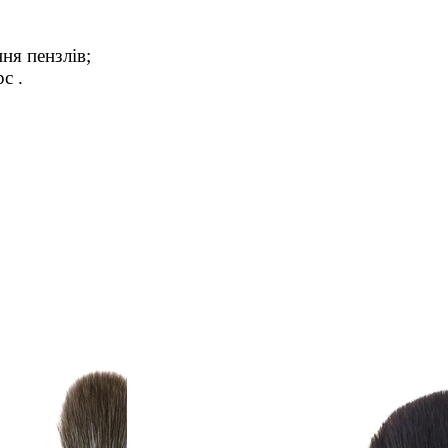
ня пензлів;
с .