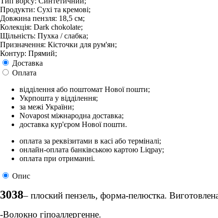
Тип ворсу: Синтетичний;
Продукти: Сухі та кремові;
Довжина пензля: 18,5 см;
Колекція: Dark chokolate;
Щільність: Пухка / слабка;
Призначення: Кісточки для рум'ян;
Контур: Прямий;
Доставка
Оплата
відділення або поштомат Нової пошти;
Укрпошта у відділення;
за межі України;
Novapost міжнародна доставка;
доставка кур'єром Нової пошти.
оплата за реквізитами в касі або терміналі;
онлайн-оплата банківською картою Liqpay;
оплата при отриманні.
Опис
3038
– плоский пензель, форма-пелюстка. Виготовлена
-Волокно гіпоаллергенне.