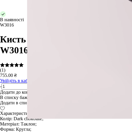
В наявності
W3016
Кисть рум'ян та корекції
W3016 синтетика
(1)
755.00 ₴
Увійдіть в кабінет
, щоб побачити остаточну знижку
-
+
Додати до кошику
В списку бажань
Додати в список бажань
Характеристики:
Колір: Dark chokolate;
Матеріал: Таклон;
Форма: Кругла;