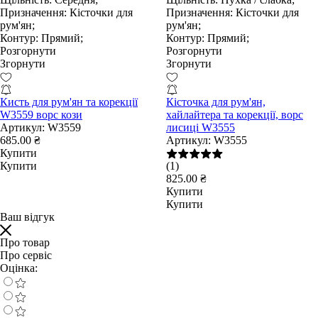
Призначення:
Кісточки для
Призначення:
Кісточки для
рум'ян;
рум'ян;
Контур:
Прямий;
Контур:
Прямий;
Розгорнути
Розгорнути
Згорнути
Згорнути
Кисть для рум'ян та корекції
Кісточка для рум'ян,
W3559 ворс кози
хайлайтера та корекції, ворс
Артикул:
W3559
лисиці W3555
685.00 ₴
Артикул:
W3555
Купити
Купити
(1)
825.00 ₴
Купити
Купити
Ваш відгук
Про товар
Про сервіс
Оцінка: