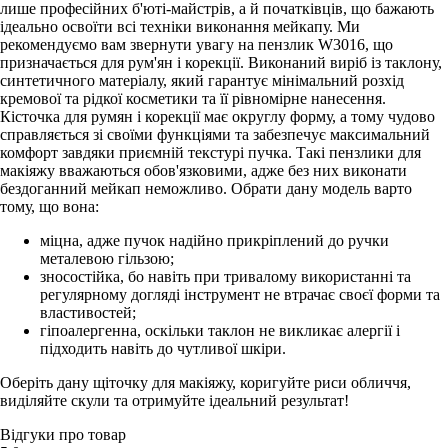
лише професійних б'юті-майстрів, а й початківців, що бажають
ідеально освоїти всі техніки виконання мейкапу. Ми
рекомендуємо вам звернути увагу на пензлик W3016, що
призначається для рум'ян і корекції. Виконаний виріб із таклону,
синтетичного матеріалу, який гарантує мінімальний розхід
кремової та рідкої косметики та її рівномірне нанесення.
Кісточка для румян і корекції має округлу форму, а тому чудово
справляється зі своїми функціями та забезпечує максимальний
комфорт завдяки приємній текстурі пучка. Такі пензлики для
макіяжу вважаються обов'язковими, адже без них виконати
бездоганний мейкап неможливо. Обрати дану модель варто
тому, що вона:
міцна, адже пучок надійно прикріплений до ручки
металевою гільзою;
зносостійка, бо навіть при тривалому використанні та
регулярному догляді інструмент не втрачає своєї форми та
властивостей;
гіпоалергенна, оскільки таклон не викликає алергії і
підходить навіть до чутливої шкіри.
Оберіть дану щіточку для макіяжу, коригуйте риси обличчя,
виділяйте скули та отримуйте ідеальний результат!
Відгуки про товар