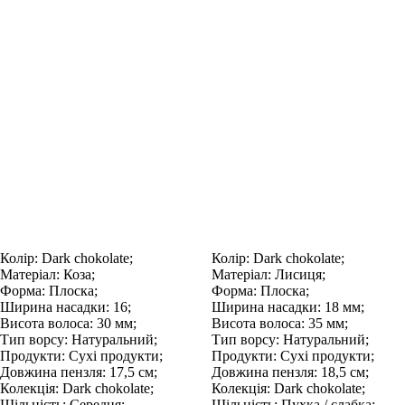
Колір:
Dark chokolate;
Колір:
Dark chokolate;
Матеріал:
Коза;
Матеріал:
Лисиця;
Форма:
Плоска;
Форма:
Плоска;
Ширина насадки:
16;
Ширина насадки:
18 мм;
Висота волоса:
30 мм;
Висота волоса:
35 мм;
Тип ворсу:
Натуральний;
Тип ворсу:
Натуральний;
Продукти:
Сухі продукти;
Продукти:
Сухі продукти;
Довжина пензля:
17,5 см;
Довжина пензля:
18,5 см;
Колекція:
Dark chokolate;
Колекція:
Dark chokolate;
Щільність:
Середня;
Щільність:
Пухка / слабка;