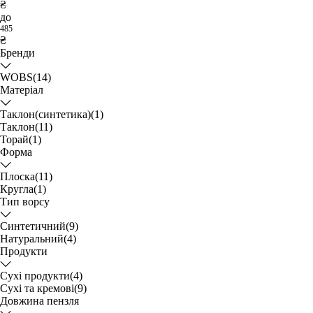
₴
до
485
₴
Бренди
WOBS
(14)
Матеріал
Таклон(синтетика)
(1)
Таклон
(11)
Торай
(1)
Форма
Плоска
(11)
Кругла
(1)
Тип ворсу
Синтетичний
(9)
Натуральний
(4)
Продукти
Сухі продукти
(4)
Сухі та кремові
(9)
Довжина пензля