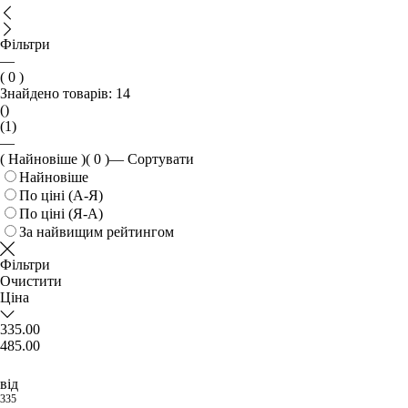
Фільтри
—
( 0 )
Знайдено товарів:
14
()
(1)
—
( Найновіше )
( 0 )
—
Сортувати
Найновіше
По ціні (А-Я)
По ціні (Я-А)
За найвищим рейтингом
Фільтри
Очистити
Ціна
335.00
485.00
від
335