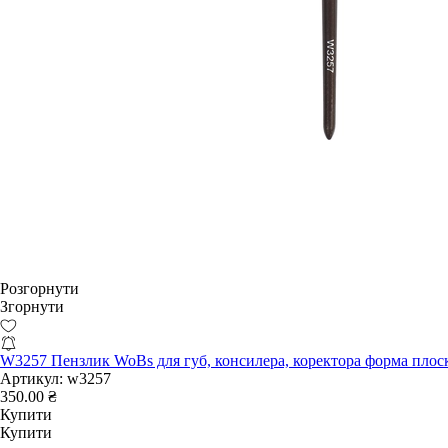
Розгорнути
Згорнути
W3257 Пензлик WoBs для губ, консилера, коректора форма плос
Артикул:
w3257
350.00 ₴
Купити
Купити