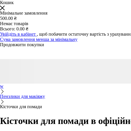
Кошик
Мінімальне замовлення
500.00 ₴
Немає товарів
Всього:
0.00 ₴
Увійдіть в кабінет
, щоб побачити остаточну вартість з урахуван
Сума замовлення менша за мінімальну
Продовжити покупки
w
Пензлики для макіяжу
Кісточки для помади
Кісточки для помади в офіцій