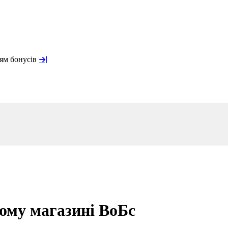
ням бонусів
ному магазині ВоБс