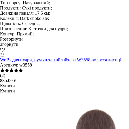
Тип ворсу:
Натуральний;
Продукти:
Сухі продукти;
Довжина пензля:
17,5 см;
Колекція:
Dark chokolate;
Щільність:
Середня;
Призначення:
Кісточки для пудри;
Контур:
Прямий;
Розгорнути
Згорнути
WoBs для пудри, рум'ян та хайлайтера W3558 волосся лисиці
Артикул:
w3558
(2)
885.00 ₴
Купити
Купити