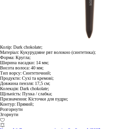
Колір:
Dark chokolate;
Матеріал:
Кукурудзяне рвт волокно (синтетика);
Форма:
Кругла;
Ширина насадки:
14 мм;
Висота волоса:
40 мм;
Тип ворсу:
Синтетичний;
Продукти:
Сухі та кремові;
Довжина пензля:
17,5 см;
Колекція:
Dark chokolate;
Щільність:
Пухка / слабка;
Призначення:
Кісточки для пудри;
Контур:
Прямий;
Розгорнути
Згорнути