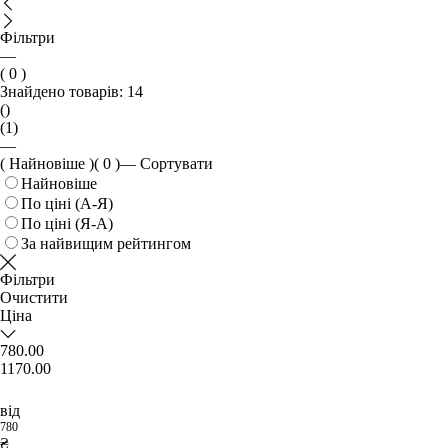
Фільтри
—
( 0 )
Знайдено товарів:
14
()
(1)
—
( Найновіше )
( 0 )
—
Сортувати
Найновіше
По ціні (А-Я)
По ціні (Я-А)
За найвищим рейтингом
Фільтри
Очистити
Ціна
780.00
1170.00
від
780
₴