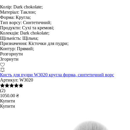
Колір:
Dark chokolate;
Матеріал:
Таклон;
Форма:
Кругла;
Тип ворсу:
Синтетичний;
Продукти:
Сухі та кремові;
Колекція:
Dark chokolate;
Щільність:
Щільна;
Призначення:
Кісточки для пудри;
Контур:
Прямий;
Розгорнути
Згорнути
Кисть для пудри W3020 кругла форма, синтетичний ворс
Артикул:
W3020
(2)
1050.00 ₴
Купити
Купити