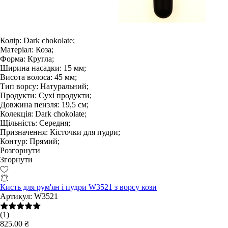
Колір:
Dark chokolate;
Матеріал:
Коза;
Форма:
Кругла;
Ширина насадки:
15 мм;
Висота волоса:
45 мм;
Тип ворсу:
Натуральний;
Продукти:
Сухі продукти;
Довжина пензля:
19,5 см;
Колекція:
Dark chokolate;
Щільність:
Середня;
Призначення:
Кісточки для пудри;
Контур:
Прямий;
Розгорнути
Згорнути
Кисть для рум'ян і пудри W3521 з ворсу кози
Артикул:
W3521
(1)
825.00 ₴