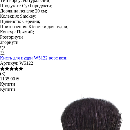
Тип ворсу:
Натуральний;
Продукти:
Сухі продукти;
Довжина пензля:
20 см;
Колекція:
Smokey;
Щільність:
Середня;
Призначення:
Кісточки для пудри;
Контур:
Прямий;
Розгорнути
Згорнути
Кисть для пудри W5122 ворс кози
Артикул:
W5122
(3)
1135.00 ₴
Купити
Купити