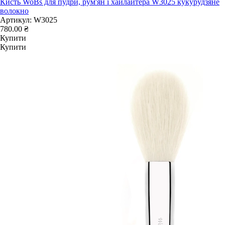
Кисть WoBs для пудри, рум'ян і хайлайтера W3025 кукурудзяне
волокно
Артикул:
W3025
780.00 ₴
Купити
Купити