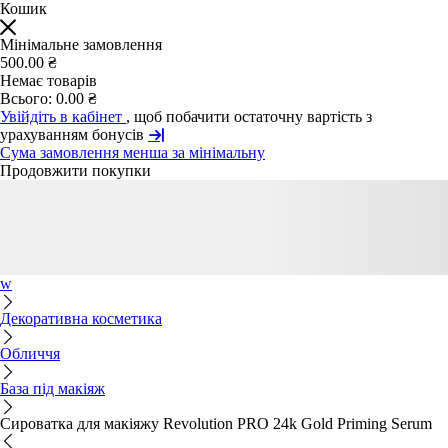
Кошик
Мінімальне замовлення
500.00 ₴
Немає товарів
Всього:
0.00 ₴
Увійдіть в кабінет
, щоб побачити остаточну вартість з
урахуванням бонусів
Сума замовлення менша за мінімальну
Продовжити покупки
w
Декоративна косметика
Обличчя
База під макіяж
Сироватка для макіяжу Revolution PRO 24k Gold Priming Serum