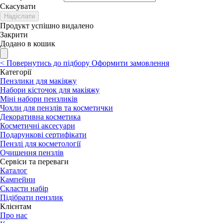
Скасувати
Надіслати
Продукт успішно видалено
Закрити
Додано в кошик
<
Повернутись до підбору
Оформити замовлення
Категорії
Пензлики для макіяжу
Набори кісточок для макіяжу
Міні набори пензликів
Чохли для пензлів та косметички
Декоративна косметика
Косметичні аксесуари
Подарункові сертифікати
Пензлі для косметології
Очищення пензлів
Сервіси та переваги
Каталог
Кампейни
Скласти набір
Підібрати пензлик
Клієнтам
Про нас