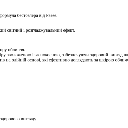
мула бестселера від Paese.
ий світний і розгладжувальний ефект.
ьору обличчя.
іру зволоженою і заспокоєною, забезпечуючи здоровий вигляд ш
тів на олійній основі, які ефективно доглядають за шкірою облич
 здорового вигляду.