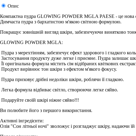
Опис
Компактна пудра GLOWING POWDER MGLA PAESE - це нова фор
Димчаста пудра з бархатистою м'якою світною формулою.
Покращує зовнішній вигляд шкіри, забезпечуючи винятково тонк
GLOWING POWDER MGLA:
Пудра з мерехтінням, забезпечує ефект здорового і гладкого кол
Застосування продукту дуже легке і приємне. Пудра залишає шк
Її оригінальна формула містить сім відібраних квіткових екстрак
Продукт вирівнює тон шкіри з ефектом м'якого фокусу.
Пудра приховує дрібні недоліки шкіри, роблячи її гладкою.
Легка формула відбиває світло, створюючи легке сяйво.
Подаруйте своїй шкірі ніжне сяйво!!!
Ви полюбите його з першого використання.
Активні інгредієнти:
Олія "Сон літньої ночі" зволожує і розгладжує шкіру, надаючи їй