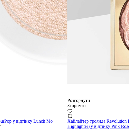
Розгорнути
Згорнути
urPop у відтінку Lunch Mo
Хайлайтер троянда Revolution P
7
Highlighter (у відтінку Pink Ros