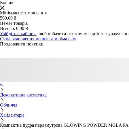
Кошик
Мінімальне замовлення
500.00 ₴
Немає товарів
Всього:
0.00 ₴
Увійдіть в кабінет
, щоб побачити остаточну вартість з урахуван
Сума замовлення менша за мінімальну
Продовжити покупки
w
Декоративна косметика
Обличчя
Хайлайтери
Компактна пудра перламутрова GLOWING POWDER MGLA PAESE 