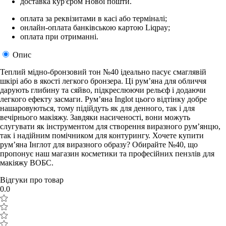
доставка кур'єром Нової пошти.
оплата за реквізитами в касі або терміналі;
онлайн-оплата банківською картою Liqpay;
оплата при отриманні.
Опис
Теплий мідно-бронзовий тон №40 ідеально пасує смаглявій
шкірі або в якості легкого бронзера. Ці рум’яна для обличчя
дарують глибину та сяйво, підкреслюючи рельєф і додаючи
легкого ефекту засмаги. Рум’яна Inglot цього відтінку добре
нашаровуються, тому підійдуть як для денного, так і для
вечірнього макіяжу. Завдяки насиченості, вони можуть
слугувати як інструментом для створення виразного рум’янцю,
так і надійним помічником для контурингу. Хочете купити
рум’яна Інглот для виразного образу? Обирайте №40, що
пропонує наш магазин косметики та професійних пензлів для
макіяжу ВОБС.
Відгуки про товар
0.0