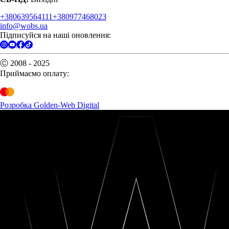
+380639564111
+380977468023
info@wobs.ua
Підписуйся на наші оновлення:
Ⓒ 2008 - 2025
Приймаємо оплату:
Розробка Golden-Web Digital