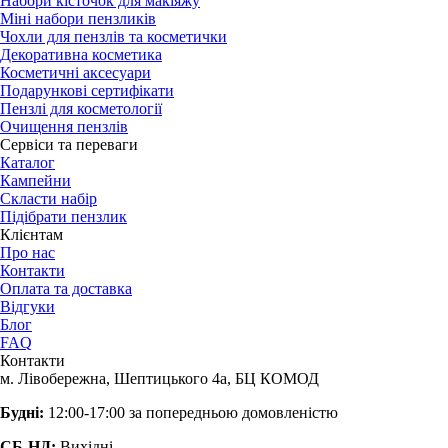
Набори кісточок для макіяжу
Міні набори пензликів
Чохли для пензлів та косметички
Декоративна косметика
Косметичні аксесуари
Подарункові сертифікати
Пензлі для косметології
Очищення пензлів
Сервіси та переваги
Каталог
Кампейни
Скласти набір
Підібрати пензлик
Клієнтам
Про нас
Контакти
Оплата та доставка
Відгуки
Блог
FAQ
Контакти
м. Лівобережна, Шептицького 4а, БЦ КОМОД
Будні:
12:00-17:00 за попередньою домовленістю
СБ-НД:
Вихідні