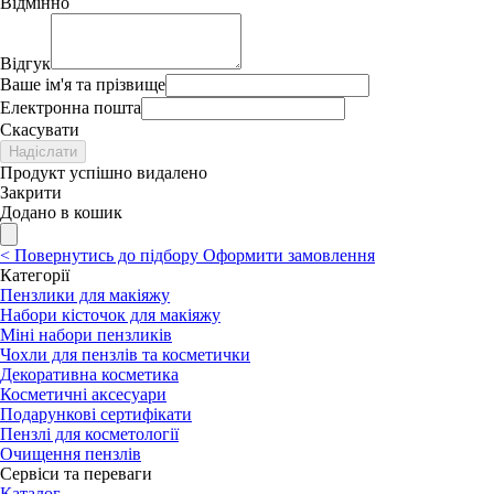
Відмінно
Відгук
Ваше ім'я та прізвище
Електронна пошта
Скасувати
Надіслати
Продукт успішно видалено
Закрити
Додано в кошик
<
Повернутись до підбору
Оформити замовлення
Категорії
Пензлики для макіяжу
Набори кісточок для макіяжу
Міні набори пензликів
Чохли для пензлів та косметички
Декоративна косметика
Косметичні аксесуари
Подарункові сертифікати
Пензлі для косметології
Очищення пензлів
Сервіси та переваги
Каталог