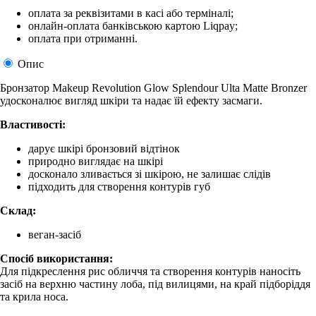
оплата за реквізитами в касі або терміналі;
онлайн-оплата банківською картою Liqpay;
оплата при отриманні.
Опис
Бронзатор Makeup Revolution Glow Splendour Ulta Matte Bronzer
удосконалює вигляд шкіри та надає їй ефекту засмаги.
Властивості:
дарує шкірі бронзовий відтінок
природно виглядає на шкірі
досконало зливається зі шкірою, не залишає слідів
підходить для створення контурів губ
Склад:
веган-засіб
Спосіб використання:
Для підкреслення рис обличчя та створення контурів наносіть
засіб на верхню частину лоба, під вилицями, на край підборіддя
та крила носа.