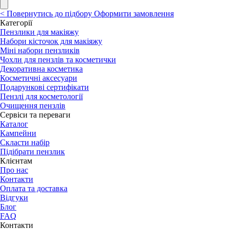
<
Повернутись до підбору
Оформити замовлення
Категорії
Пензлики для макіяжу
Набори кісточок для макіяжу
Міні набори пензликів
Чохли для пензлів та косметички
Декоративна косметика
Косметичні аксесуари
Подарункові сертифікати
Пензлі для косметології
Очищення пензлів
Сервіси та переваги
Каталог
Кампейни
Скласти набір
Підібрати пензлик
Клієнтам
Про нас
Контакти
Оплата та доставка
Відгуки
Блог
FAQ
Контакти