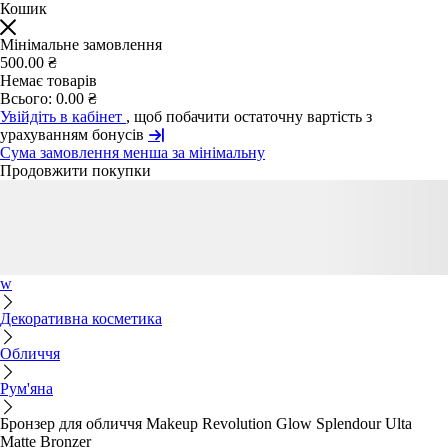
Кошик
Мінімальне замовлення
500.00 ₴
Немає товарів
Всього:
0.00 ₴
Увійдіть в кабінет
, щоб побачити остаточну вартість з
урахуванням бонусів
Сума замовлення менша за мінімальну
Продовжити покупки
w
Декоративна косметика
Обличчя
Рум'яна
Бронзер для обличчя Makeup Revolution Glow Splendour Ulta
Matte Bronzer