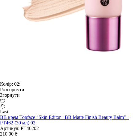
Колір:
02;
Розгорнути
Згорнути
Last
BB крем Topface "Skin Editor - BB Matte Finish Beauty Balm" -
PT462 (30 мл) 02
Артикул:
PT46202
210.00 ₴