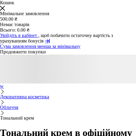
Кошик
Мінімальне замовлення
500.00 ₴
Немає товарів
Всього:
0.00 ₴
Увійдіть в кабінет
, щоб побачити остаточну вартість з
урахуванням бонусів
Сума замовлення менша за мінімальну
Продовжити покупки
w
Декоративна косметика
Обличчя
Тональний крем
Тональний крем в офіційному