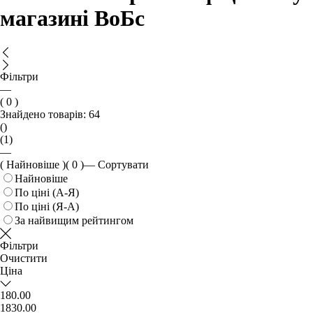
магазині ВоБс
Фільтри
—
( 0 )
Знайдено товарів:
64
()
(1)
—
( Найновіше )
( 0 )
—
Сортувати
Найновіше
По ціні (А-Я)
По ціні (Я-А)
За найвищим рейтингом
Фільтри
Очистити
Ціна
180.00
1830.00