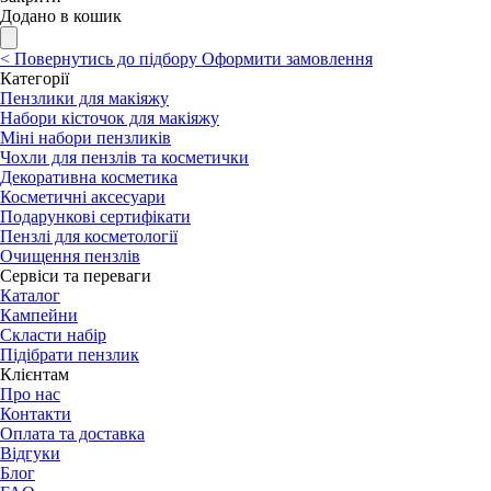
Додано в кошик
<
Повернутись до підбору
Оформити замовлення
Категорії
Пензлики для макіяжу
Набори кісточок для макіяжу
Міні набори пензликів
Чохли для пензлів та косметички
Декоративна косметика
Косметичні аксесуари
Подарункові сертифікати
Пензлі для косметології
Очищення пензлів
Сервіси та переваги
Каталог
Кампейни
Скласти набір
Підібрати пензлик
Клієнтам
Про нас
Контакти
Оплата та доставка
Відгуки
Блог