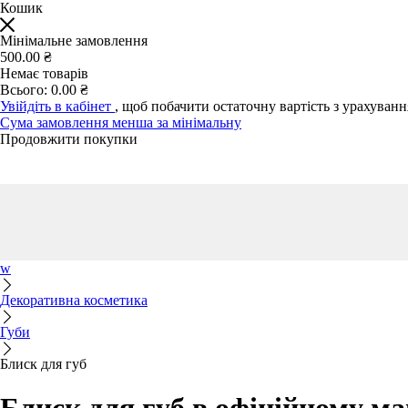
Кошик
Мінімальне замовлення
500.00 ₴
Немає товарів
Всього:
0.00 ₴
Увійдіть в кабінет
, щоб побачити остаточну вартість з урахуван
Сума замовлення менша за мінімальну
Продовжити покупки
w
Декоративна косметика
Губи
Блиск для губ