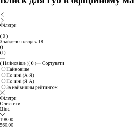
Блиск для губ в офіційному ма
Фільтри
—
( 0 )
Знайдено товарів:
18
()
(1)
—
( Найновіше )
( 0 )
—
Сортувати
Найновіше
По ціні (А-Я)
По ціні (Я-А)
За найвищим рейтингом
Фільтри
Очистити
Ціна
198.00
560.00