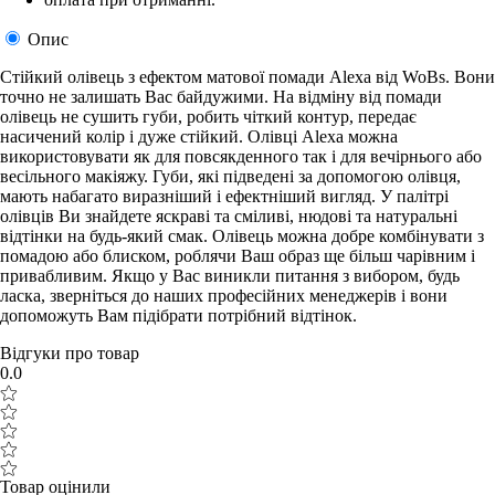
Опис
Стійкий олівець з ефектом матової помади Alexa від WoBs. Вони
точно не залишать Вас байдужими. На відміну від помади
олівець не сушить губи, робить чіткий контур, передає
насичений колір і дуже стійкий. Олівці Alexa можна
використовувати як для повсякденного так і для вечірнього або
весільного макіяжу. Губи, які підведені за допомогою олівця,
мають набагато виразніший і ефектніший вигляд. У палітрі
олівців Ви знайдете яскраві та сміливі, нюдові та натуральні
відтінки на будь-який смак. Олівець можна добре комбінувати з
помадою або блиском, роблячи Ваш образ ще більш чарівним і
привабливим. Якщо у Вас виникли питання з вибором, будь
ласка, зверніться до наших професійних менеджерів і вони
допоможуть Вам підібрати потрібний відтінок.
Відгуки про товар
0.0
Товар оцінили