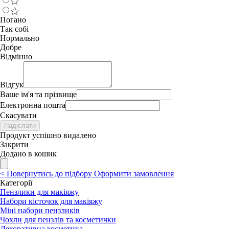
Погано
Так собі
Нормально
Добре
Відмінно
Відгук
Ваше ім'я та прізвище
Електронна пошта
Скасувати
Надіслати
Продукт успішно видалено
Закрити
Додано в кошик
<
Повернутись до підбору
Оформити замовлення
Категорії
Пензлики для макіяжу
Набори кісточок для макіяжу
Міні набори пензликів
Чохли для пензлів та косметички
Декоративна косметика