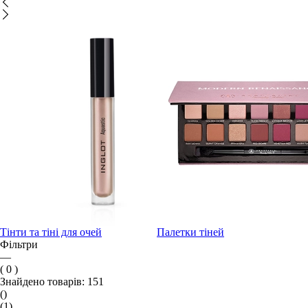
Тінти та тіні для очей
Палетки тіней
Фільтри
—
( 0 )
Знайдено товарів:
151
()
(1)