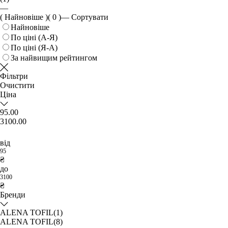
—
( Найновіше )
( 0 )
—
Сортувати
Найновіше
По ціні (А-Я)
По ціні (Я-А)
За найвищим рейтингом
Фільтри
Очистити
Ціна
95.00
3100.00
від
95
₴
до
3100
₴
Бренди
ALENA TOFIL
(1)
ALENA TOFIL
(8)