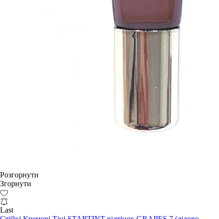
Розгорнути
Згорнути
Last
Стійкі Кремові Тіні STARTINT відтінок GRAPES 7 (лілово-