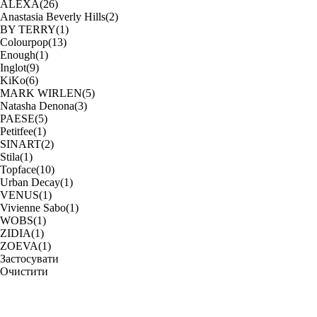
ALEXA
(26)
Anastasia Beverly Hills
(2)
BY TERRY
(1)
Colourpop
(13)
Enough
(1)
Inglot
(9)
KiKo
(6)
MARK WIRLEN
(5)
Natasha Denona
(3)
PAESE
(5)
Petitfee
(1)
SINART
(2)
Stila
(1)
Topface
(10)
Urban Decay
(1)
VENUS
(1)
Vivienne Sabo
(1)
WOBS
(1)
ZIDIA
(1)
ZOEVA
(1)
Застосувати
Очистити