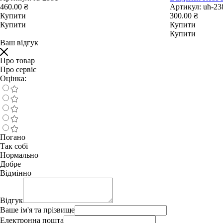
460.00 ₴
Артикул:
uh-23
Купити
300.00 ₴
Купити
Купити
Купити
Ваш відгук
Про товар
Про сервіс
Оцінка:
Погано
Так собі
Нормально
Добре
Відмінно
Відгук
Ваше ім'я та прізвище
Електронна пошта