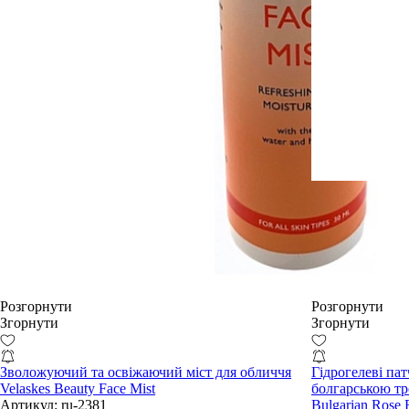
Розгорнути
Розгорнути
Згорнути
Згорнути
Зволожуючий та освіжаючий міст для обличчя
Гідрогелеві пат
Velaskes Beauty Face Mist
болгарською тр
Артикул:
ru-2381
Bulgarian Rose 