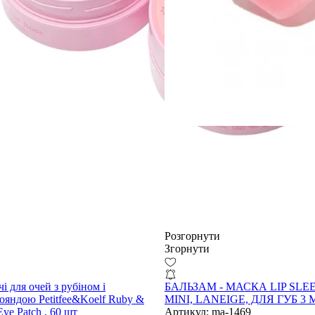
Розгорнути
Згорнути
чі для очей з рубіном і
БАЛЬЗАМ - МАСКА LIP SLE
ояндою Petitfee&Koelf Ruby &
MINI, LANEIGE, ДЛЯ ГУБ 3 
Eye Patch , 60 шт
Артикул:
ma-1469