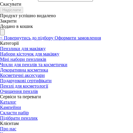
Скасувати
Надіслати
Продукт успішно видалено
Закрити
Додано в кошик
<
Повернутись до підбору
Оформити замовлення
Категорії
Пензлики для макіяжу
Набори кісточок для макіяжу
Міні набори пензликів
Чохли для пензлів та косметички
Декоративна косметика
Косметичні аксесуари
Подарункові сертифікати
Пензлі для косметології
Очищення пензлів
Сервіси та переваги
Каталог
Кампейни
Скласти набір
Підібрати пензлик
Клієнтам
Про нас