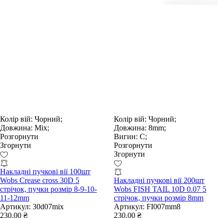
Колір вій:
Чорний;
Колір вій:
Чорний;
Довжина:
Mix;
Довжина:
8mm;
Розгорнути
Вигин:
С;
Згорнути
Розгорнути
Згорнути
Накладні пучкові вії 100шт
Wobs Crease cross 30D 5
Накладні пучкові вії 200шт
стрічок, пучки розмір 8-9-10-
Wobs FISH TAIL 10D 0.07 5
11-12mm
стрічок, пучки розмір 8mm
Артикул:
30d07mix
Артикул:
FI007mm8
230.00 ₴
230.00 ₴