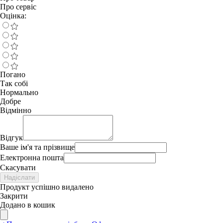
Про сервіс
Оцінка:
Погано
Так собі
Нормально
Добре
Відмінно
Відгук
Ваше ім'я та прізвище
Електронна пошта
Скасувати
Надіслати
Продукт успішно видалено
Закрити
Додано в кошик