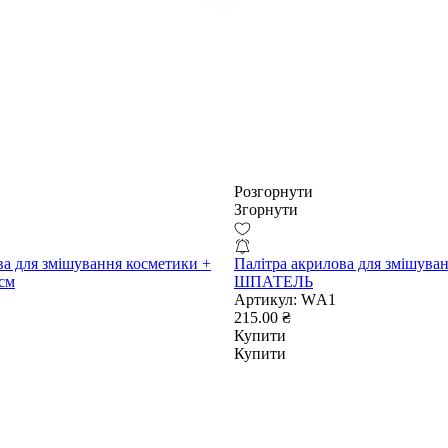
Розгорнути
Згорнути
ва для змішування косметики +
Палітра акрилова для змішува
см
ШПАТЕЛЬ
Артикул:
WА1
215.00 ₴
Купити
Купити