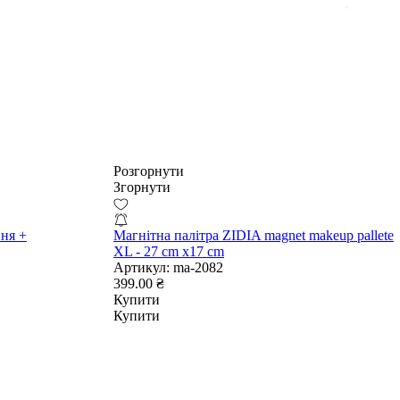
Розгорнути
Згорнути
ння +
Магнітна палітра ZIDIA magnet makeup pallete
XL - 27 cm x17 cm
Артикул:
ma-2082
399.00 ₴
Купити
Купити