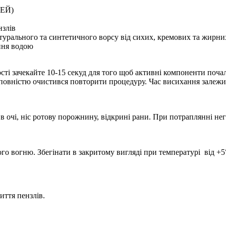
ЕЙ)
нзлів
урального та синтетичного ворсу від сихих, кремових та жирних 
ння водою
ності зачекайте 10-15 секуд для того щоб активні компоненти поч
ністю очистився повторити процедуру. Час висихання залежить 
 очі, ніс ротову порожнину, відкрині рани. При потраплянні не
о вогню. Збегінати в закритому вигляді при температурі від +5°
иття пензлів.