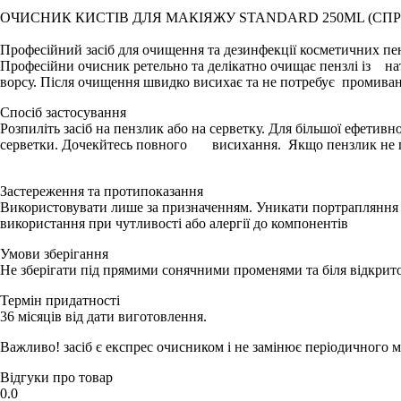
ОЧИСНИК КИСТІВ ДЛЯ МАКІЯЖУ STANDARD 250ML (СПР
Професійний засіб для очищення та дезинфекції косметичних пе
Професійни очисник ретельно та делікатно очищає пензлі із нат
ворсу. Після очищення швидко висихає та не потребує промива
Спосіб застосування
Розпиліть засіб на пензлик або на серветку. Для більшої ефетив
серветки. Дочекйтесь повного висихання. Якщо пензлик не пов
Застереження та протипоказання
Використовувати лише за призначенням. Уникати портрапляння в
використання при чутливості або алергії до компонентів
Умови зберігання
Не зберігати під прямими сонячними променями та біля відкритог
Термін придатності
36 місяців від дати виготовлення.
Важливо! засіб є експрес очисником і не замінює періодичного м
Відгуки про товар
0.0