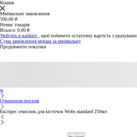
Кошик
Мінімальне замовлення
500.00 ₴
Немає товарів
Всього:
0.00 ₴
Увійдіть в кабінет
, щоб побачити остаточну вартість з урахуван
Сума замовлення менша за мінімальну
Продовжити покупки
w
Очищення пензлів
Експрес очисник для кісточок Wobs standard 250мл