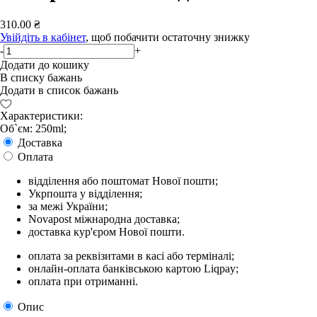
310.00 ₴
Увійдіть в кабінет
, щоб побачити остаточну знижку
-
+
Додати до кошику
В списку бажань
Додати в список бажань
Характеристики:
Об`єм: 250ml;
Доставка
Оплата
відділення або поштомат Нової пошти;
Укрпошта у відділення;
за межі України;
Novapost міжнародна доставка;
доставка кур'єром Нової пошти.
оплата за реквізитами в касі або терміналі;
онлайн-оплата банківською картою Liqpay;
оплата при отриманні.
Опис