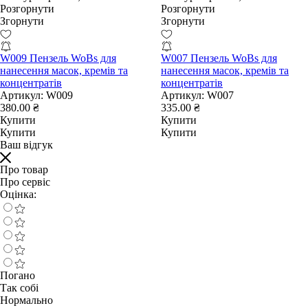
Розгорнути
Розгорнути
Згорнути
Згорнути
W009 Пензель WoBs для
W007 Пензель WoBs для
нанесення масок, кремів та
нанесення масок, кремів та
концентратів
концентратів
Артикул:
W009
Артикул:
W007
380.00 ₴
335.00 ₴
Купити
Купити
Купити
Купити
Ваш відгук
Про товар
Про сервіс
Оцінка:
Погано
Так собі
Нормально