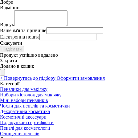
Добре
Відмінно
Відгук
Ваше ім'я та прізвище
Електронна пошта
Скасувати
Надіслати
Продукт успішно видалено
Закрити
Додано в кошик
<
Повернутись до підбору
Оформити замовлення
Категорії
Пензлики для макіяжу
Набори кісточок для макіяжу
Міні набори пензликів
Чохли для пензлів та косметички
Декоративна косметика
Косметичні аксесуари
Подарункові сертифікати
Пензлі для косметології
Очищення пензлів