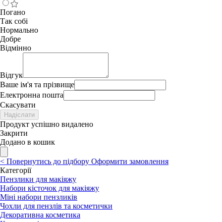
Погано
Так собі
Нормально
Добре
Відмінно
Відгук
Ваше ім'я та прізвище
Електронна пошта
Скасувати
Надіслати
Продукт успішно видалено
Закрити
Додано в кошик
<
Повернутись до підбору
Оформити замовлення
Категорії
Пензлики для макіяжу
Набори кісточок для макіяжу
Міні набори пензликів
Чохли для пензлів та косметички
Декоративна косметика