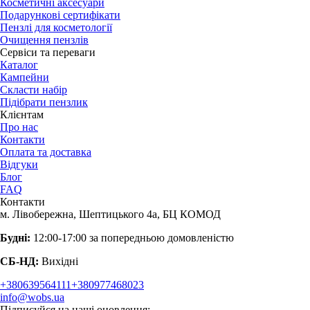
Косметичні аксесуари
Подарункові сертифікати
Пензлі для косметології
Очищення пензлів
Сервіси та переваги
Каталог
Кампейни
Скласти набір
Підібрати пензлик
Клієнтам
Про нас
Контакти
Оплата та доставка
Відгуки
Блог
FAQ
Контакти
м. Лівобережна, Шептицького 4а, БЦ КОМОД
Будні:
12:00-17:00 за попередньою домовленістю
СБ-НД:
Вихідні
+380639564111
+380977468023
info@wobs.ua
Підписуйся на наші оновлення: