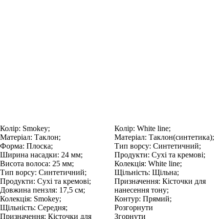
Колір:
Smokey;
Колір:
White line;
Матеріал:
Таклон;
Матеріал:
Таклон(синтетика);
Форма:
Плоска;
Тип ворсу:
Синтетичний;
Ширина насадки:
24 мм;
Продукти:
Сухі та кремові;
Висота волоса:
25 мм;
Колекція:
White line;
Тип ворсу:
Синтетичний;
Щільність:
Щільна;
Продукти:
Сухі та кремові;
Призначення:
Кісточки для
Довжина пензля:
17,5 см;
нанесення тону;
Колекція:
Smokey;
Контур:
Прямий;
Щільність:
Середня;
Розгорнути
Призначення:
Кісточки для
Згорнути