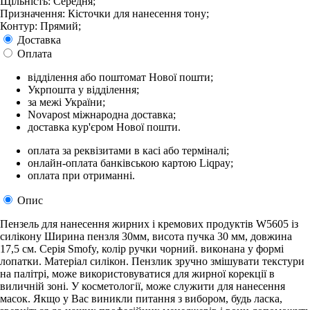
Щільність: Середня;
Призначення: Кісточки для нанесення тону;
Контур: Прямий;
Доставка
Оплата
відділення або поштомат Нової пошти;
Укрпошта у відділення;
за межі України;
Novapost міжнародна доставка;
доставка кур'єром Нової пошти.
оплата за реквізитами в касі або терміналі;
онлайн-оплата банківською картою Liqpay;
оплата при отриманні.
Опис
Пензель для нанесення жирних і кремових продуктів W5605 із
силікону Ширина пензля 30мм, висота пучка 30 мм, довжина
17,5 см. Серія Smofy, колір ручки чорний. виконана у формі
лопатки. Матеріал силікон. Пензлик зручно змішувати текстури
на палітрі, може використовуватися для жирної корекції в
виличній зоні. У косметології, може служити для нанесення
масок. Якщо у Вас виникли питання з вибором, будь ласка,