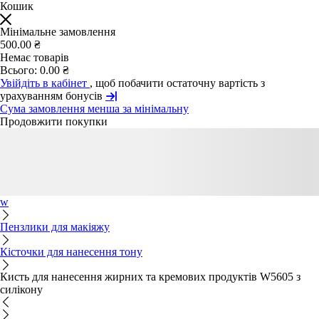
Кошик
Мінімальне замовлення
500.00 ₴
Немає товарів
Всього:
0.00 ₴
Увійдіть в кабінет
, щоб побачити остаточну вартість з
урахуванням бонусів
Сума замовлення менша за мінімальну
Продовжити покупки
w
Пензлики для макіяжу
Кісточки для нанесення тону
Кисть для нанесення жирних та кремових продуктів W5605 з
силікону