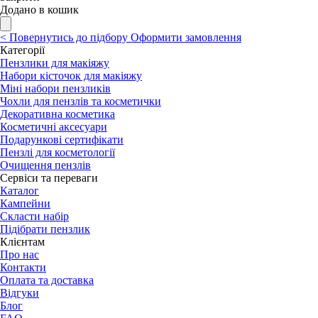
Додано в кошик
<
Повернутись до підбору
Оформити замовлення
Категорії
Пензлики для макіяжу
Набори кісточок для макіяжу
Міні набори пензликів
Чохли для пензлів та косметички
Декоративна косметика
Косметичні аксесуари
Подарункові сертифікати
Пензлі для косметології
Очищення пензлів
Сервіси та переваги
Каталог
Кампейни
Скласти набір
Підібрати пензлик
Клієнтам
Про нас
Контакти
Оплата та доставка
Відгуки
Блог