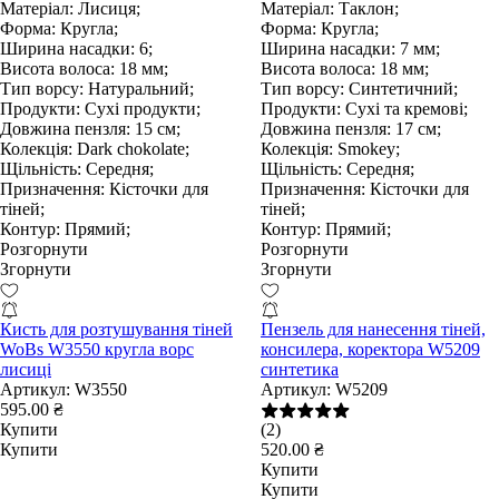
Матеріал:
Лисиця;
Матеріал:
Таклон;
Форма:
Кругла;
Форма:
Кругла;
Ширина насадки:
6;
Ширина насадки:
7 мм;
Висота волоса:
18 мм;
Висота волоса:
18 мм;
Тип ворсу:
Натуральний;
Тип ворсу:
Синтетичний;
Продукти:
Сухі продукти;
Продукти:
Сухі та кремові;
Довжина пензля:
15 см;
Довжина пензля:
17 см;
Колекція:
Dark chokolate;
Колекція:
Smokey;
Щільність:
Середня;
Щільність:
Середня;
Призначення:
Кісточки для
Призначення:
Кісточки для
тіней;
тіней;
Контур:
Прямий;
Контур:
Прямий;
Розгорнути
Розгорнути
Згорнути
Згорнути
Кисть для розтушування тіней
Пензель для нанесення тіней,
WoBs W3550 кругла ворс
консилера, коректора W5209
лисиці
синтетика
Артикул:
W3550
Артикул:
W5209
595.00 ₴
Купити
(2)
Купити
520.00 ₴
Купити
Купити