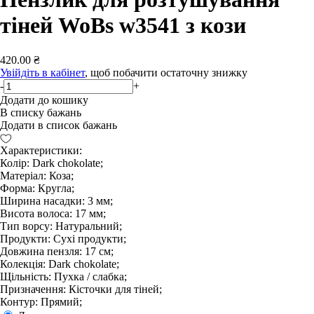
тіней WoBs w3541 з кози
420.00 ₴
Увійдіть в кабінет
, щоб побачити остаточну знижку
-
+
Додати до кошику
В списку бажань
Додати в список бажань
Характеристики:
Колір: Dark chokolate;
Матеріал: Коза;
Форма: Кругла;
Ширина насадки: 3 мм;
Висота волоса: 17 мм;
Тип ворсу: Натуральний;
Продукти: Сухі продукти;
Довжина пензля: 17 см;
Колекція: Dark chokolate;
Щільність: Пухка / слабка;
Призначення: Кісточки для тіней;
Контур: Прямий;