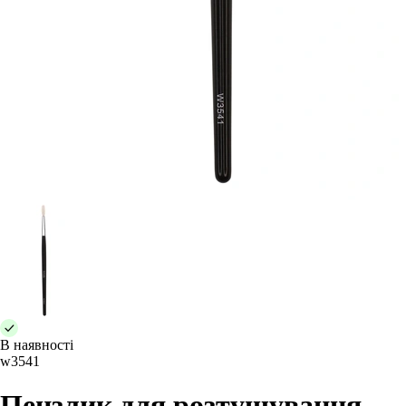
В наявності
w3541
Пензлик для розтушування