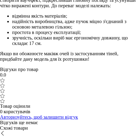
створити вау-ефект, підкресливши глибину погляду та усунувши
чітко виражені контури. До переваг моделі належать:
відмінна якість матеріалів;
надійність виробництва, адже пучок міцно з'єднаний з
основою металевою гільзою;
простота в процесу експлуатації;
зручність, оскільки виріб має ергономічну довжину, що
складає 17 см.
Якщо ви обожнюєте макіяж очей із застосуванням тіней,
придбайте дану модель для їх розтушовки!
Відгуки про товар
0.0
Товар оцінили
0 користувачів
Авторизуйтесь, щоб залишити відгук
Відгуків ще немає
Схожі товари