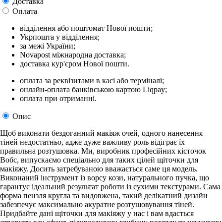
Доставка
Оплата
відділення або поштомат Нової пошти;
Укрпошта у відділення;
за межі України;
Novapost міжнародна доставка;
доставка кур'єром Нової пошти.
оплата за реквізитами в касі або терміналі;
онлайн-оплата банківською картою Liqpay;
оплата при отриманні.
Опис
Щоб виконати бездоганний макіяж очей, одного нанесення
тіней недостатньо, адже дуже важливу роль відіграє їх
правильна розтушовка. Ми, виробник професійних кісточок
Вобс, випускаємо спеціально для таких цілей щіточки для
макіяжу. Досить затребуваною вважається саме ця модель.
Виконаний інструмент із ворсу кози, натурального пучка, що
гарантує ідеальний результат роботи із сухими текстурами. Сама
форма пензля кругла та видовжена, такий делікатний дизайн
забезпечує максимально акуратне розтушовування тіней.
Придбайте дані щіточки для макіяжу у нас і вам вдасться