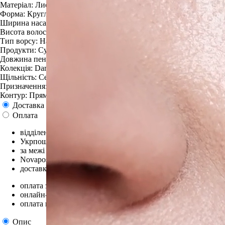
Матеріал: Лисиця;
Форма: Кругла;
Ширина насадки: 8;
Висота волоса: 20 мм;
Тип ворсу: Натуральний;
Продукти: Сухі продукти;
Довжина пензля: 15 см;
Колекція: Dark chokolate;
Щільність: Середня;
Призначення: Кісточки для тіней;
Контур: Прямий;
Доставка
Оплата
відділення або поштомат Нової пошти;
Укрпошта у відділення;
за межі України;
Novapost міжнародна доставка;
доставка кур'єром Нової пошти.
оплата за реквізитами в касі або терміналі;
онлайн-оплата банківською картою Liqpay;
оплата при отриманні.
Опис