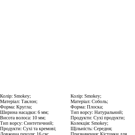
Колір:
Smokey;
Колір:
Smokey;
Матеріал:
Таклон;
Матеріал:
Соболь;
Форма:
Кругла;
Форма:
Плоска;
Ширина насадки:
6 мм;
Тип ворсу:
Натуральний;
Висота волоса:
10 мм;
Продукти:
Сухі продукти;
Тип ворсу:
Синтетичний;
Колекція:
Smokey;
Продукти:
Сухі та кремові;
Щільність:
Середня;
Довжина пензля:
16 см;
Призначення:
Кісточки для