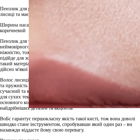
Пензлик для розтушування тіней W3551 зроблений з волосу
лисиці та має круглу, загострену форму середнього розміру.
Ширина насадки 8мм, висота пучка 20мм, колір ручки
коричневий
Пензлик для тіней з ворсу лисиці – це ефективне рішення для
неймовірного макіяжу. Ворс лисиці славитться своєю мягкістю і
ніжністю, тож він ідеальний у макіяжі очей, оскільки чудово
підійде для зони обличчя з такою чутливою шкірою. Крім того,
такий матеріал допоможе добитися ідеального вбивання тіней та
дійсно м'якої розтушовки без жодних додаткових зусиль.
Волос лисиці, який він? Він поєднує в собі м'якість волосу кози
та пружність білки. Порівняти його важко з чимось. Він новий,
сучасний та класний. Такі пензлі призначені для, в більшості,
для сухих текстур і зможуть проробити багато роботи від
основного кольору, складочки, зоною від вій і аж до
найдрібніших деталей та акцентів
ВоБс гарантує першокласну якість такої кисті, тож вона доволі
швидко стане інструментом, спробувавши який один раз – ви
назавжди віддасте йому свою перевагу.