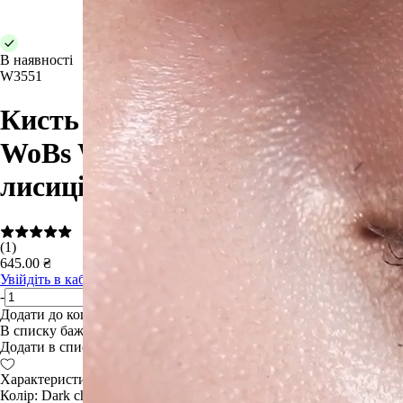
В наявності
W3551
Кисть для розтушування тіней
WoBs W3551 кругла ворс
лисиці
(1)
645.00 ₴
Увійдіть в кабінет
, щоб побачити остаточну знижку
-
+
Додати до кошику
В списку бажань
Додати в список бажань
Характеристики:
Колір: Dark chokolate;