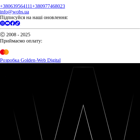
+380639564111
+380977468023
info@wobs.ua
Підписуйся на наші оновлення:
Ⓒ 2008 - 2025
Приймаємо оплату:
Розробка Golden-Web Digital