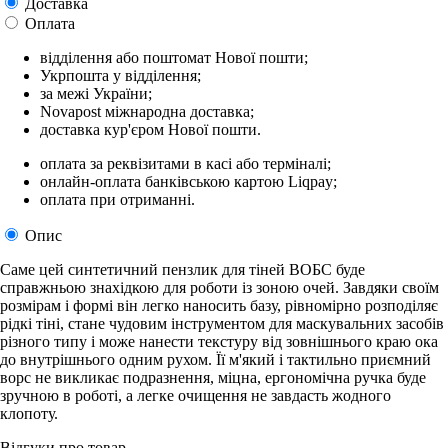
Доставка
Оплата
відділення або поштомат Нової пошти;
Укрпошта у відділення;
за межі України;
Novapost міжнародна доставка;
доставка кур'єром Нової пошти.
оплата за реквізитами в касі або терміналі;
онлайн-оплата банківською картою Liqpay;
оплата при отриманні.
Опис
Саме цей синтетичний пензлик для тіней ВОБС буде
справжньою знахідкою для роботи із зоною очей. Завдяки своїм
розмірам і формі він легко наносить базу, рівномірно розподіляє
рідкі тіні, стане чудовим інструментом для маскувальних засобів
різного типу і може нанести текстуру від зовнішнього краю ока
до внутрішнього одним рухом. Її м'який і тактильно приємний
ворс не викликає подразнення, міцна, ергономічна ручка буде
зручною в роботі, а легке очищення не завдасть жодного
клопоту.
Відгуки про товар