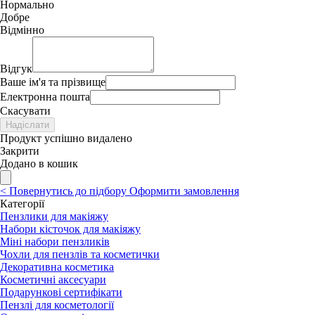
Нормально
Добре
Відмінно
Відгук
Ваше ім'я та прізвище
Електронна пошта
Скасувати
Надіслати
Продукт успішно видалено
Закрити
Додано в кошик
<
Повернутись до підбору
Оформити замовлення
Категорії
Пензлики для макіяжу
Набори кісточок для макіяжу
Міні набори пензликів
Чохли для пензлів та косметички
Декоративна косметика
Косметичні аксесуари
Подарункові сертифікати
Пензлі для косметології