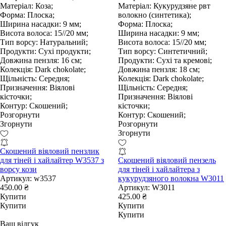
Матеріал:
Коза;
Матеріал:
Кукурудзяне рвт
Форма:
Плоска;
волокно (синтетика);
Ширина насадки:
9 мм;
Форма:
Плоска;
Висота волоса:
15//20 мм;
Ширина насадки:
9 мм;
Тип ворсу:
Натуральний;
Висота волоса:
15//20 мм;
Продукти:
Сухі продукти;
Тип ворсу:
Синтетичний;
Довжина пензля:
16 см;
Продукти:
Сухі та кремові;
Колекція:
Dark chokolate;
Довжина пензля:
18 см;
Щільність:
Середня;
Колекція:
Dark chokolate;
Призначення:
Віялові
Щільність:
Середня;
кісточки;
Призначення:
Віялові
Контур:
Скошений;
кісточки;
Розгорнути
Контур:
Скошений;
Згорнути
Розгорнути
Згорнути
Скошений віяловий пензлик
для тіней і хайлайтер W3537 з
Скошений віяловий пензель
ворсу кози
для тіней і хайлайтера з
Артикул:
w3537
кукурудзяного волокна W3011
450.00 ₴
Артикул:
W3011
Купити
425.00 ₴
Купити
Купити
Купити
Ваш відгук