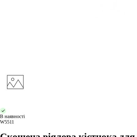
В наявності
W5511
Скошена віялова кістчока для