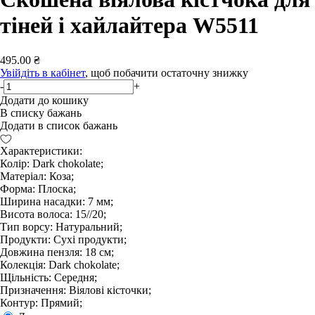
тіней і хайлайтера W5511
495.00 ₴
Увійдіть в кабінет
, щоб побачити остаточну знижку
-
+
Додати до кошику
В списку бажань
Додати в список бажань
Характеристики:
Колір: Dark chokolate;
Матеріал: Коза;
Форма: Плоска;
Ширина насадки: 7 мм;
Висота волоса: 15//20;
Тип ворсу: Натуральний;
Продукти: Сухі продукти;
Довжина пензля: 18 см;
Колекція: Dark chokolate;
Щільність: Середня;
Призначення: Віялові кісточки;
Контур: Прямий;