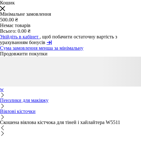
Кошик
Мінімальне замовлення
500.00 ₴
Немає товарів
Всього:
0.00 ₴
Увійдіть в кабінет
, щоб побачити остаточну вартість з
урахуванням бонусів
Сума замовлення менша за мінімальну
Продовжити покупки
w
Пензлики для макіяжу
Віялові кісточки
Скошена віялова кістчока для тіней і хайлайтера W5511