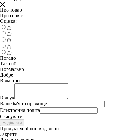
Про товар
Про сервіс
Оцінка:
Погано
Так собі
Нормально
Добре
Відмінно
Відгук
Ваше ім'я та прізвище
Електронна пошта
Скасувати
Надіслати
Продукт успішно видалено
Закрити
Додано в кошик