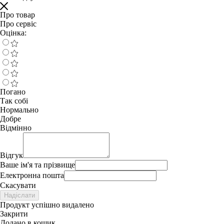
Про товар
Про сервіс
Оцінка:
Погано
Так собі
Нормально
Добре
Відмінно
Відгук
Ваше ім'я та прізвище
Електронна пошта
Скасувати
Надіслати
Продукт успішно видалено
Закрити
Додано в кошик