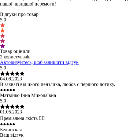
нашої швидшої перемоги!
Відгуки про товар
5.0
Товар оцінили
2 користувачів
Авторизуйтесь, щоб залишити відгук
5.0
04.08.2023
В захваті від цього пензлика, любов с першого дотику.
●
●
●
●
●
Матвійко Інна Миколаївна
5.0
01.05.2023
Преміальна якість 👌🏻
●
●
●
●
●
Белинская
Ваш відгук