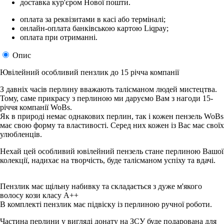
доставка кур'єром Нової пошти.
оплата за реквізитами в касі або терміналі;
онлайн-оплата банківською картою Liqpay;
оплата при отриманні.
Опис
Ювілейний особливий пензлик до 15 річча компанії
З давніх часів перлину вважають талісманом людей мистецтва.
Тому, саме прикрасу з перлиною ми даруємо Вам з нагоди 15-
річчя компанії WoBs.
Як в природі немає однакових перлин, так і кожен пензель WoBs
має свою форму та властивості. Серед них кожен із Вас має своїх
улюбленців.
Нехай цей особливий ювілейний пензель стане перлиною Вашої
колекції, надихає на творчість, буде талісманом успіху та вдачі.
Пензлик має щільну набивку та складається з дуже м'якого
волосу кози класу А++
В комплекті пензлик має підвіску із перлиною ручної роботи.
Частина перлини у вигляді донату на ЗСУ буде подарована для