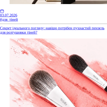
03.07.2026
#для_тіней
Секрет ідеального погляду: навіщо потрібен пухнастий пензель
для розтушовки тіней?