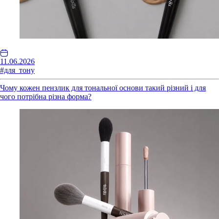
11.06.2026
#для_тону
Чому кожен пензлик для тональної основи такий різний і для
чого потрібна різна форма?