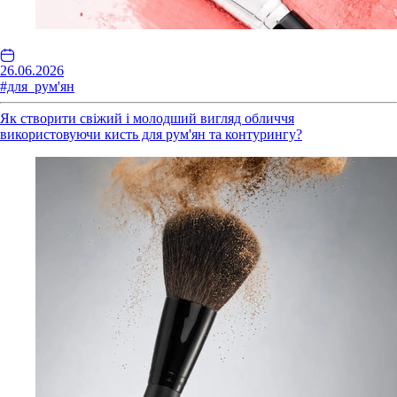
26.06.2026
#для_рум'ян
Як створити свіжий і молодший вигляд обличчя
використовуючи кисть для рум'ян та контурингу?