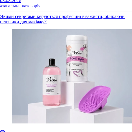
03.08.2026
#загальна_категорія
Якими секретами керуються професійні візажисти, обираючи
пензлики для макіяжу?