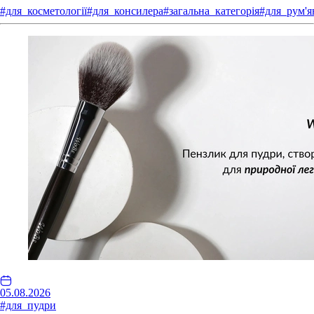
#для_косметології
#для_консилера
#загальна_категорія
#для_рум'я
05.08.2026
#для_пудри