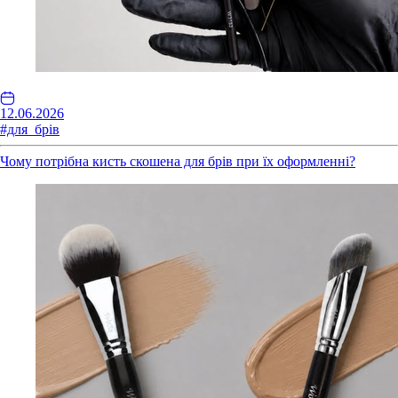
12.06.2026
#для_брів
Чому потрібна кисть скошена для брів при їх оформленні?