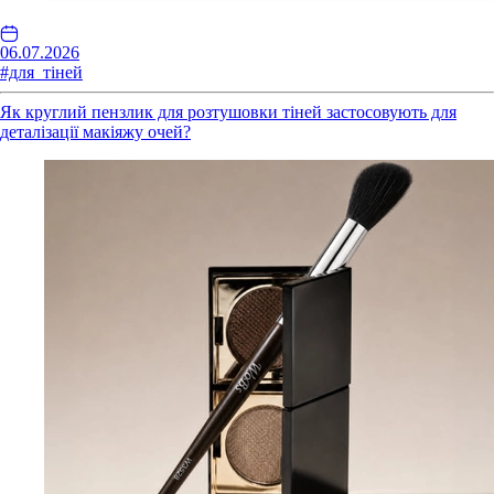
06.07.2026
#для_тіней
Як круглий пензлик для розтушовки тіней застосовують для
деталізації макіяжу очей?