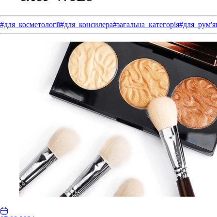
#для_косметології
#для_консилера
#загальна_категорія
#для_рум'я