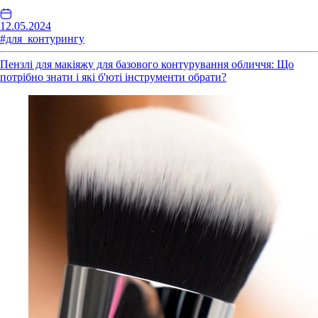
12.05.2024
#для_контурингу
Пензлі для макіяжу для базового контурування обличчя: Що
потрібно знати і які б'юті інструменти обрати?