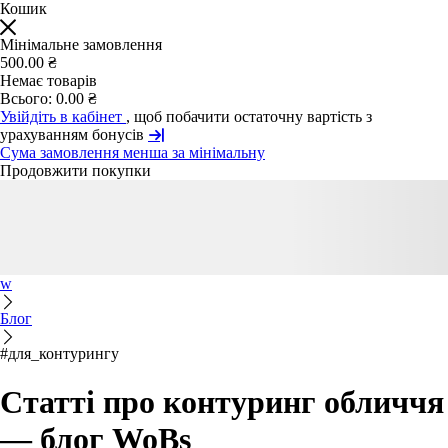
Кошик
Мінімальне замовлення
500.00 ₴
Немає товарів
Всього:
0.00 ₴
Увійдіть в кабінет
, щоб побачити остаточну вартість з
урахуванням бонусів
Сума замовлення менша за мінімальну
Продовжити покупки
w
Блог
#для_контурингу
Статті про контуринг обличчя
— блог WoBs