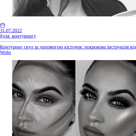
31.07.2022
#для_контурингу
Контуринг скул за допомогою кісточок: покрокова інструкція від
Wobs