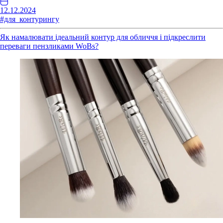
12.12.2024
#для_контурингу
Як намалювати ідеальний контур для обличчя і підкреслити
переваги пензликами WoBs?