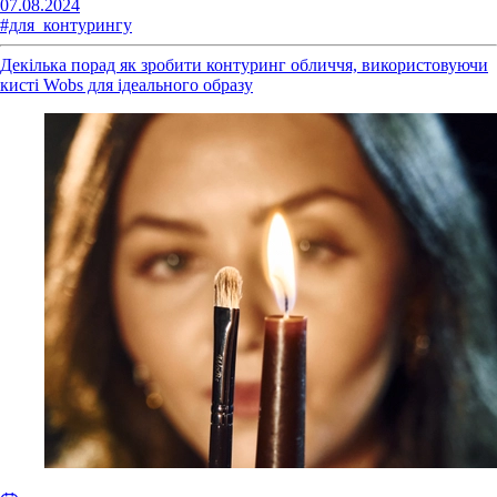
07.08.2024
#для_контурингу
Декілька порад як зробити контуринг обличчя, використовуючи
кисті Wobs для ідеального образу