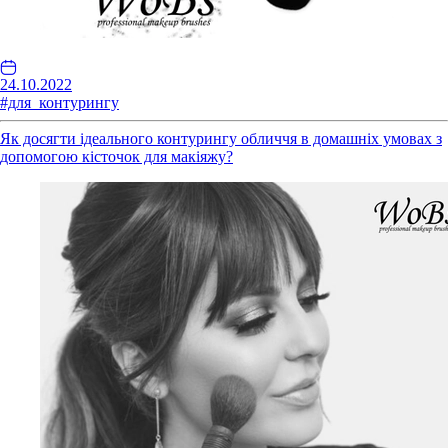
24.10.2022
#для_контурингу
Як досягти ідеального контурингу обличчя в домашніх умовах з
допомогою кісточок для макіяжу?