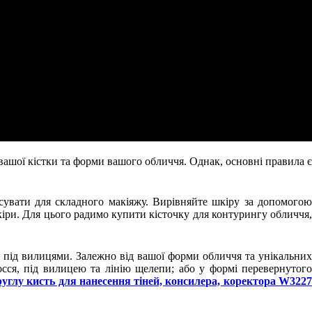
ашої кістки та форми вашого обличчя. Однак, основні правила є
сувати для складного макіяжу. Вирівняйте шкіру за допомогою
шкіри. Для цього радимо купити кісточку для контурингу обличчя,
і під вилицями. Залежно від вашої форми обличчя та унікальних
осся, під вилицею та лінію щелепи; або у формі перевернутого
углу кисть для нанесення тіней, консилера, коректора W322