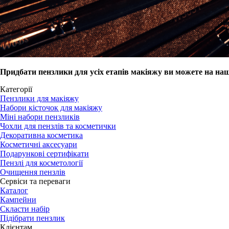
Придбати пензлики для усіх етапів макіяжу ви можете на наш
Категорії
Пензлики для макіяжу
Набори кісточок для макіяжу
Міні набори пензликів
Чохли для пензлів та косметички
Декоративна косметика
Косметичні аксесуари
Подарункові сертифікати
Пензлі для косметології
Очищення пензлів
Сервіси та переваги
Каталог
Кампейни
Скласти набір
Підібрати пензлик
Клієнтам