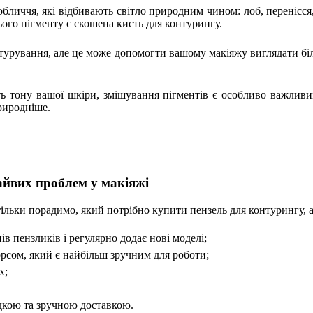
обличчя, які відбивають світло природним чином: лоб, перенісся
ього пігменту є скошена кисть для контурингу.
онтурування, але це може допомогти вашому макіяжу виглядати 
ть тону вашої шкіри, змішування пігментів є особливо важливи
природніше.
айвих проблем у макіяжі
тільки порадимо, який потрібно купити пензель для контурингу, 
в пензликів і регулярно додає нові моделі;
орсом, який є найбільш зручним для роботи;
х;
дкою та зручною доставкою.