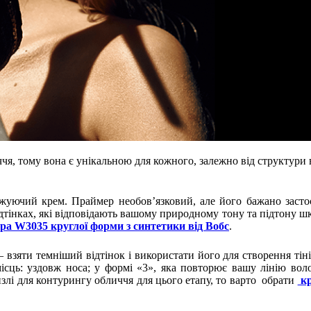
, тому вона є унікальною для кожного, залежно від структури в
ожуючий крем. Праймер необов’язковий, але його бажано засто
відтінках, які відповідають вашому природному тону та підтону 
ра W3035 круглої форми з синтетики від Вобс
.
взяти темніший відтінок і використати його для створення тін
ісць: уздовж носа; у формі «3», яка повторює вашу лінію вол
лі для контурингу обличчя для цього етапу, то варто обрати
кр