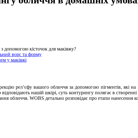
ингу обличчя в домашніх умова
 з допомогою кісточок для макіяжу?
льний ворс та форму
ем у макіяжі
екцію рел’єфу вашого обличчя за допомогою пігментів, які на 1
 відповідають нашій шкірі, суть контурингу полягає в створенні е
ання обличчя. WOBS детально розповідає про етапи нанесення ко