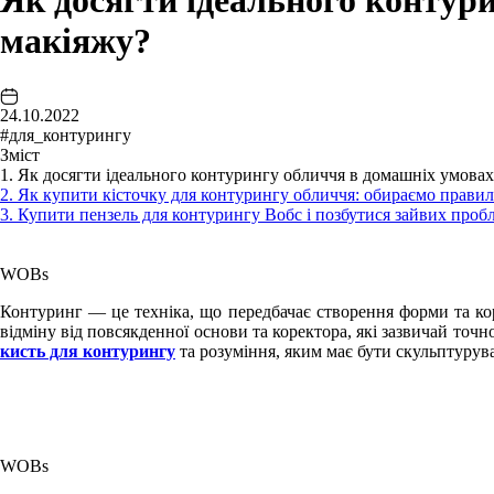
Як досягти ідеального контур
макіяжу?
24.10.2022
#для_контурингу
Зміст
1. Як досягти ідеального контурингу обличчя в домашніх умовах
2. Як купити кісточку для контурингу обличчя: обираємо прави
3. Купити пензель для контурингу Вобс і позбутися зайвих пробл
WOBs
Контуринг — це техніка, що передбачає створення форми та кор
відміну від повсякденної основи та коректора, які зазвичай точно
кисть для контурингу
та розуміння, яким має бути скульптурув
WOBs