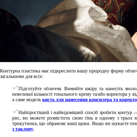
Контурна пластика має підкреслити вашу природну форму обличчя
загальними для всіх:
Підготуйте обличчя. Вимийте шкіру та нанесіть звол
невеликої кількості тонального крему та/або коректора у 
а саме модель
кисть для нанесення консилера та коректо
Найпростіший і найвідоміший спосіб зробити контур — 
рис, ви можете розмістити свою тінь в одному з трьох м
трикутника, що обрамляє ваші щоки. Якщо ви шукаєте пенз
з таклону
.