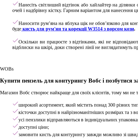
Нанесіть світлиший відтінок або хайлайтер на ділянки 
очей і надбрівну кістку. Гарним варіантом для нанесення ц
Наносити рум’яна на яблука щік не обов’язково для к
буде
кисть для рум'ян та корекції W3514 з ворсом кози
.
Оскільки ви працюєте з відтінками, які не відповідаю
відблиски на шкірі, доки створені лінії не виглядатимуть 
WOBs
Купити пензель для контурингу Вобс і позбутися з
Магазин Вобс створює найкраще для своїх клієнтів, тому ми не 
широкий асортимент, який містить понад 300 різних типі
кісточки доступні в найрізноманітніших розмірах та з в
усі пензлики відправляються в індивідуальних упаковка
доступні ціни;
замовити кисть для контурингу завжди можливо зі шви