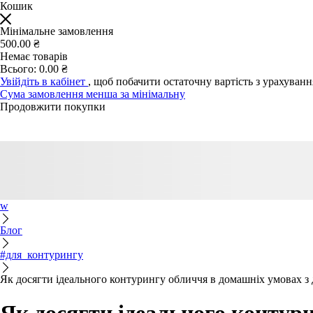
Кошик
Мінімальне замовлення
500.00 ₴
Немає товарів
Всього:
0.00 ₴
Увійдіть в кабінет
, щоб побачити остаточну вартість з урахуван
Сума замовлення менша за мінімальну
Продовжити покупки
w
Блог
#для_контурингу
Як досягти ідеального контурингу обличчя в домашніх умовах з