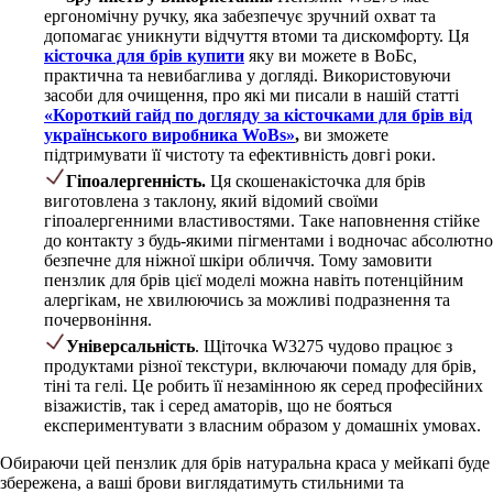
ергономічну ручку, яка забезпечує зручний охват та
допомагає уникнути відчуття втоми та дискомфорту. Ця
кісточка для брів купити
яку ви можете в ВоБс,
практична та невибаглива у догляді. Використовуючи
засоби для очищення, про які ми писали в нашій статті
«Короткий гайд по догляду за кісточками для брів від
українського виробника WoBs»
,
ви зможете
підтримувати її чистоту та ефективність довгі роки.
Гіпоалергенність.
Ця скошенакісточка для брів
виготовлена з таклону, який відомий своїми
гіпоалергенними властивостями. Таке наповнення стійке
до контакту з будь-якими пігментами і водночас абсолютно
безпечне для ніжної шкіри обличчя. Тому замовити
пензлик для брів цієї моделі можна навіть потенційним
алергікам, не хвилюючись за можливі подразнення та
почервоніння.
Універсальність
. Щіточка W3275 чудово працює з
продуктами різної текстури, включаючи помаду для брів,
тіні та гелі. Це робить її незамінною як серед професійних
візажистів, так і серед аматорів, що не бояться
експериментувати з власним образом у домашніх умовах.
Обираючи цей пензлик для брів натуральна краса у мейкапі буде
збережена, а ваші брови виглядатимуть стильними та