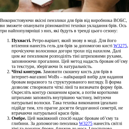
Використовуючи якісні пензлики для брів від виробника ВОБС,
ви зможете опанувати різноманітні техніки укладання брів. Ось
три найпопулярніші з них, які будуть в тренді цього сезону:
Пухнасті.
Ретро-варіант, який знову в моді. Для його
втілення нанесіть гель для брів за допомогою кисті
W3275
,
прочісуючи волосинки догори трохи під нахилом. Далі
цим же пензликом розподіліть тіні штриховими рухами,
заповнюючи прогалини. Цей метод надасть бровам об’єму
та текстури, зберігаючи їх натуральність.
Чіткі контури.
Замовити скошену кисть для брів в
інтернет-магазині WoBs – найкращий вибір для надання
бровам виразного та структурованого вигляду. Її форма
дозволяє створювати чіткі лінії та визначати форму брів.
Окресліть контур скошеним краєм, а потім короткими
штрихами заповніть внутрішню частину, імітуючи
натуральні волоски. Така техніка виконання ідеально
підійде тим, хто прагне досягти бездоганної симетрії, не
втрачаючи натуральної краси брів.
Омбре.
Цей макіяжний спосіб надає бровам об’єму та
глибини. За допомогою пензлика
W3275
нанесіть світлі
тіні та початок брови, ближче до носа. І поступово