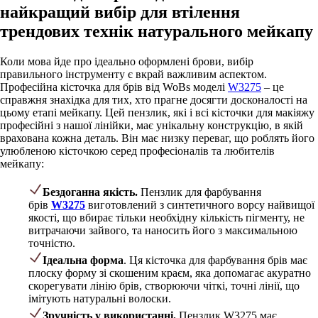
найкращий вибір для втілення
трендових технік натурального мейкапу
Коли мова йде про ідеально оформлені брови, вибір
правильного інструменту є вкрай важливим аспектом.
Професійна кісточка для брів від WoBs моделі
W3275
– це
справжня знахідка для тих, хто прагне досягти досконалості на
цьому етапі мейкапу. Цей пензлик, які і всі кісточки для макіяжу
професійні з нашої лінійки, має унікальну конструкцію, в якій
врахована кожна деталь. Він має низку переваг, що роблять його
улюбленою кісточкою серед професіоналів та любителів
мейкапу:
Бездоганна якість.
Пензлик для фарбування
брів
W3275
виготовлений з синтетичного ворсу найвищої
якості, що вбирає тільки необхідну кількість пігменту, не
витрачаючи зайвого, та наносить його з максимальною
точністю.
Ідеальна форма
. Ця кісточка для фарбування брів має
плоску форму зі скошеним краєм, яка допомагає акуратно
скорегувати лінію брів, створюючи чіткі, точні лінії, що
імітують натуральні волоски.
Зручність у використанні.
Пензлик W3275 має