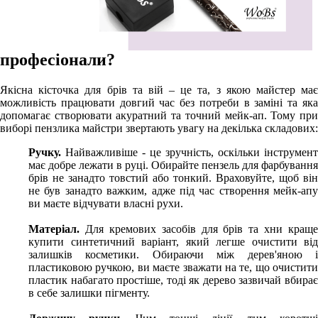
професіонали?
Якісна кісточка для брів та вій – це та, з якою майстер має
можливість працювати довгий час без потреби в заміні та яка
допомагає створювати акуратний та точний мейк-ап. Тому при
виборі пензлика майстри звертають увагу на декілька складових:
Ручку.
Найважливіше - це зручність, оскільки інструмент
має добре лежати в руці. Обирайте пензель для фарбування
брів не занадто товстий або тонкий. Враховуйте, щоб він
не був занадто важким, адже під час створення мейк-апу
ви маєте відчувати власні рухи.
Матеріал.
Для кремових засобів для брів та хни краще
купити синтетичний варіант, який легше очистити від
залишків косметики. Обираючи між дерев'яною і
пластиковою ручкою, ви маєте зважати на те, що очистити
пластик набагато простіше, тоді як дерево зазвичай вбирає
в себе залишки пігменту.