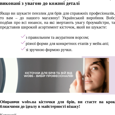
виконані з увагою до кожної деталі
Якщо ви шукаєте пензлик для брів для справжніх професіоналів,
то вам – до нашого магазину! Український виробник Вобс
подбав про всі нюанси, на які звертають увагу броумайстри, та
представив широкий асортимент кісточок, який ви шукаєте:
з правильним та акуратним ворсом;
різної форми для конкретних етапів у мейк-апі;
зі зручною формою ручки.
Обираючи wobs.ua кісточки для брів, ви стаєте на крок
ближчими до ідеалу в майстерності візажу!