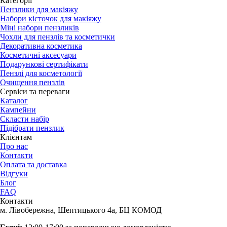
Категорії
Пензлики для макіяжу
Набори кісточок для макіяжу
Міні набори пензликів
Чохли для пензлів та косметички
Декоративна косметика
Косметичні аксесуари
Подарункові сертифікати
Пензлі для косметології
Очищення пензлів
Сервіси та переваги
Каталог
Кампейни
Скласти набір
Підібрати пензлик
Клієнтам
Про нас
Контакти
Оплата та доставка
Відгуки
Блог
FAQ
Контакти
м. Лівобережна, Шептицького 4а, БЦ КОМОД