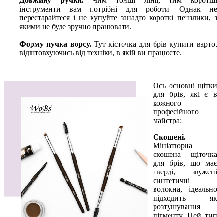
Довжину ручки.
Чим тонші лінії, тим коротш
інструменти вам потрібні для роботи. Однак не
перестарайтеся і не купуйте занадто короткі пензлики, з
якими не буде зручно працювати.
Форму пучка ворсу.
Тут кісточка для брів купити варто,
відштовхуючись від техніки, в якій ви працюєте.
Ось основні щітки
для брів, які є в
кожного
професійного
майстра:
Скошені.
Мініатюрна
скошена щіточка
для брів, що має
тверді, звужені
синтетичні
волокна, ідеально
підходить як
розтушування
пігменту. Цей тип