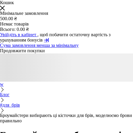
Кошик
Мінімальне замовлення
500.00 ₴
Немає товарів
Всього:
0.00 ₴
Увійдіть в кабінет
, щоб побачити остаточну вартість з
урахуванням бонусів
Сума замовлення менша за мінімальну
Продовжити покупки
w
Блог
#для_брів
Броумайстери вибирають ці кісточки для брів, моделюємо брови
правильно