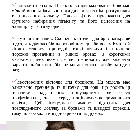
плоский пензлик. Ця кісточка для малювання брів має
м’який ворс та ідеально підходить для техніки розтушовки
та нанесення кольору. Плоска форма призначена для
зручного набирання пігменту та його нанесення на
найширшу частину брів;
кутовий пензлик. Скошена кісточка для брів найкраще
підходить для засобів на основі помади або воску. Кутовий
кінчик створює природні, тонкі штрихи і заповнює
порожні прогалини в рідких бровах. З короткими
кутовими пензликами легше працювати, але класичні
варіанти набирають більше косметичного засобу за один
раз;
двостороння кісточка для бровиста. Ця модель має
одночасно гребінець та щіточку для брів, що робить ці
пензлики надзвичайно популярними як серед
професіоналів, так і серед поціновувачок домашнього
макіяжу. Цей інструмент чудово підходить для
повсякденного догляду за бровами та швидкої корекції,
тому його завжди вигідно тримати під рукою.