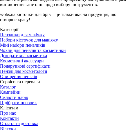
виникнення запитань щодо вибору інструментів.
wobs.ua кісточки для брів – це тільки якісна продукція, що
створює красу!
Категорії
Пензлики для макіяжу
Набори кісточок для макіяжу
Міні набори пензликів
Чохли для пензлів та косметички
Декоративна косметика
Косметичні аксесуари
Подарункові сертифікати
Пензлі для косметології
Очищення пензлів
Сервіси та переваги
Каталог
Кампейни
Скласти набір
Підібрати пензлик
Клієнтам
Про нас
Контакти
Оплата та доставка
Відгуки