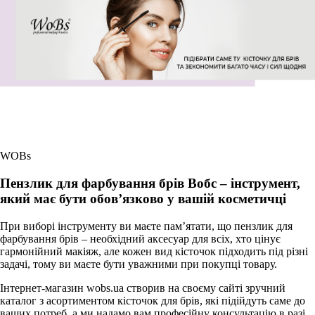
WOBs
Пензлик для фарбування брів Вобс – інструмент,
який має бути обов’язково у вашій косметичці
При виборі інструменту ви маєте пам’ятати, що пензлик для
фарбування брів – необхідний аксесуар для всіх, хто цінує
гармонійний макіяж, але кожен вид кісточок підходить під різні
задачі, тому ви маєте бути уважними при покупці товару.
Інтернет-магазин wobs.ua створив на своєму сайті зручний
каталог з асортиментом кісточок для брів, які підійдуть саме до
ваших потреб, а ми надамо вам професійну консультацію в разі