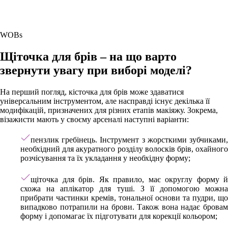
WOBs
Щіточка для брів – на що варто
звернути увагу при виборі моделі?
На перший погляд, кісточка для брів може здаватися
універсальним інструментом, але насправді існує декілька її
модифікацій, призначених для різних етапів макіяжу. Зокрема,
візажисти мають у своєму арсеналі наступні варіанти:
пензлик гребінець. Інструмент з жорсткими зубчиками,
необхідний для акуратного розділу волосків брів, охайного
розчісування та їх укладання у необхідну форму;
щіточка для брів. Як правило, має округлу форму й
схожа на аплікатор для туші. З її допомогою можна
прибрати частинки кремів, тональної основи та пудри, що
випадково потрапили на брови. Також вона надає бровам
форму і допомагає їх підготувати для корекції кольором;