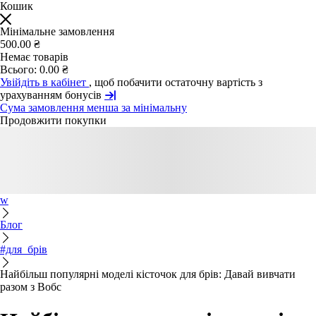
Кошик
Мінімальне замовлення
500.00 ₴
Немає товарів
Всього:
0.00 ₴
Увійдіть в кабінет
, щоб побачити остаточну вартість з
урахуванням бонусів
Сума замовлення менша за мінімальну
Продовжити покупки
w
Блог
#для_брів
Найбільш популярні моделі кісточок для брів: Давай вивчати
разом з Вобс