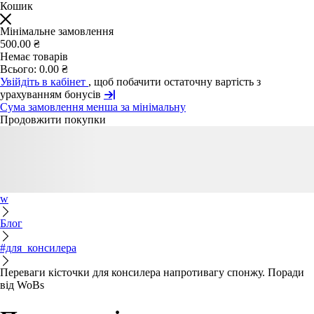
Кошик
Мінімальне замовлення
500.00 ₴
Немає товарів
Всього:
0.00 ₴
Увійдіть в кабінет
, щоб побачити остаточну вартість з
урахуванням бонусів
Сума замовлення менша за мінімальну
Продовжити покупки
w
Блог
#для_консилера
Переваги кісточки для консилера напротивагу спонжу. Поради
від WoBs