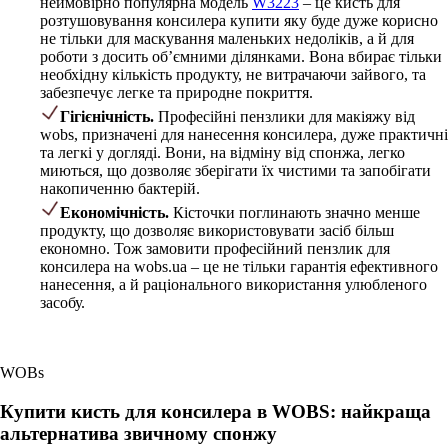
неймовірно популярна модель
W3223
– це кисть для
розтушовування консилера купити яку буде дуже корисно
не тільки для маскування маленьких недоліків, а й для
роботи з досить об’ємними ділянками. Вона вбирає тільки
необхідну кількість продукту, не витрачаючи зайвого, та
забезпечує легке та природне покриття.
Гігієнічність.
Професійні пензлики для макіяжу від
wobs, призначені для нанесення консилера, дуже практичні
та легкі у догляді. Вони, на відміну від спонжа, легко
миються, що дозволяє зберігати їх чистими та запобігати
накопиченню бактерій.
Економічність.
Кісточки поглинають значно менше
продукту, що дозволяє використовувати засіб більш
економно. Тож замовити професійний пензлик для
консилера на wobs.ua – це не тільки гарантія ефективного
нанесення, а й раціонального використання улюбленого
засобу.
WOBs
Купити кисть для консилера в WOBS: найкраща
альтернатива звичному спонжу