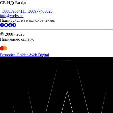
СБ-НД:
Вихідні
+380639564111
+380977468023
info@wobs.ua
Підписуйся на наші оновлення:
Ⓒ 2008 - 2025
Приймаємо оплату:
Розробка Golden-Web Digital