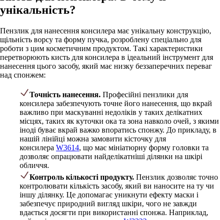
унікальність?
Пензлик для нанесення консилера має унікальну конструкцію,
щільність ворсу та форму пучка, розроблену спеціально для
роботи з цим косметичним продуктом. Такі характеристики
перетворюють кисть для консилера в ідеальний інструмент для
нанесення цього засобу, який має низку беззаперечних переваг
над спонжем:
Точність нанесення.
Професійні пензлики для
консилера забезпечують точне його нанесення, що вкрай
важливо при маскуванні недоліків у таких делікатних
місцях, таких як куточки ока та зона навколо очей, з якими
іноді буває вкрай важко впоратись спонжу. До прикладу, в
нашій лінійці можна замовити кісточку для
консилера
W3614
, що має мініатюрну форму головки та
дозволяє опрацювати найделікатніші ділянки на шкірі
обличчя.
Контроль кількості продукту.
Пензлик дозволяє точно
контролювати кількість засобу, який ви наносите на ту чи
іншу ділянку. Це допомагає уникнути ефекту маски і
забезпечує природний вигляд шкіри, чого не завжди
вдається досягти при використанні спонжа. Наприклад,