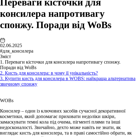
Переваги кісточки для
консилера напротивагу
спонжу. Поради від WoBs
02.06.2025
#для_консилера
Зміст
1. Переваги кісточки для консилера напротивагу спонжу.
Поради від WoBs
2. Кисть для консилера: в чому її унікальність?
3. Купити кисть для консилера в WOBS: найкраща альтернатива
звичному спонжу
WOBs
Консилер – один із ключових засобів сучасної декоративної
косметики, який допомагає приховати недоліки шкіри,
замаскувати темні кола під очима, пігменті плями та інші
недосконалості. Звичайно, дехто може навіть не знати, як
виглядає кисть для консилера, та в праві самостійно обрати, як