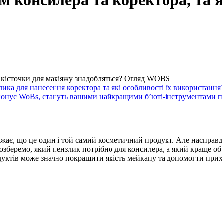
м консилера та коректора, та 
кі кісточки для макіяжу знадобляться? Огляд WOBS
лика для нанесення коректора та які особливості їх використання
ропонує WoBs, стануть вашими найкращими б’юті-інструментами п
жає, що це один і той самий косметичний продукт. Але насправді, 
розберемо, який пензлик потрібно для консилера, а який краще о
дуктів може значно покращити якість мейкапу та допомогти прих