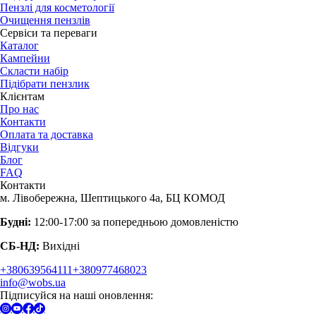
Пензлі для косметології
Очищення пензлів
Сервіси та переваги
Каталог
Кампейни
Скласти набір
Підібрати пензлик
Клієнтам
Про нас
Контакти
Оплата та доставка
Відгуки
Блог
FAQ
Контакти
м. Лівобережна, Шептицького 4а, БЦ КОМОД
Будні:
12:00-17:00 за попередньою домовленістю
СБ-НД:
Вихідні
+380639564111
+380977468023
info@wobs.ua
Підписуйся на наші оновлення: