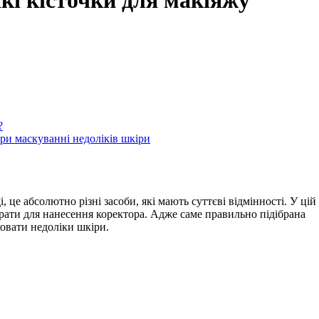
які кісточки для макіяжу
?
ри маскуванні недоліків шкіри
це абсолютно різні засоби, які мають суттєві відмінності. У цій
брати для нанесення коректора. Адже саме правильно підібрана
овати недоліки шкіри.