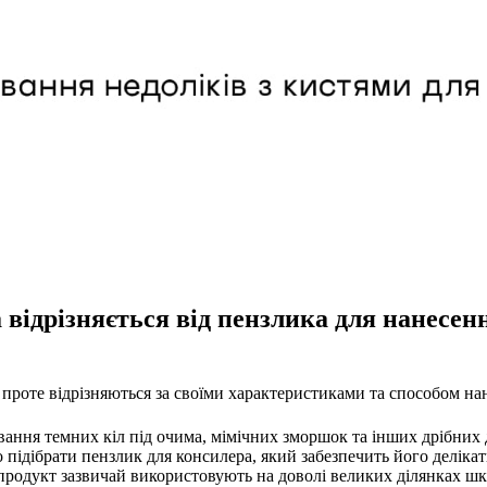
ідрізняється від пензлика для нанесення
 проте відрізняються за своїми характеристиками та способом на
ння темних кіл під очима, мімічних зморшок та інших дрібних д
підібрати пензлик для консилера, який забезпечить його делік
родукт зазвичай використовують на доволі великих ділянках шкір