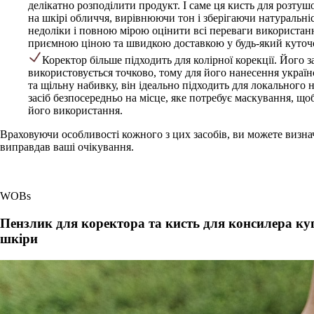
делікатно розподілити продукт. І саме ця кисть для розту
на шкірі обличчя, вирівнюючи тон і зберігаючи натуральніс
недоліки і повною мірою оцінити всі переваги використанн
приємною ціною та швидкою доставкою у будь-який куточ
Коректор більше підходить для колірної корекції. Його 
використовується точково, тому для його нанесення укр
та щільну набивку, він ідеально підходить для локального 
засіб безпосередньо на місце, яке потребує маскування, що
його використання.
Враховуючи особливості кожного з цих засобів, ви можете визнач
виправдав ваші очікування.
WOBs
Пензлик для коректора та кисть для консилера ку
шкіри