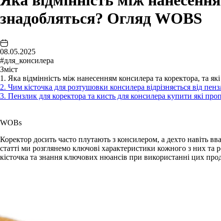
Яка відмінність між нанесення
знадобляться? Огляд WOBS
08.05.2025
#для_консилера
Зміст
1. Яка відмінність між нанесенням консилера та коректора, та я
2. Чим кісточка для розтушовки консилера відрізняється від пенз
3. Пензлик для коректора та кисть для консилера купити які п
WOBs
Коректор досить часто плутають з консилером, а дехто навіть вва
статті ми розглянемо ключові характеристики кожного з них та 
кісточка та знання ключових нюансів при використанні цих про