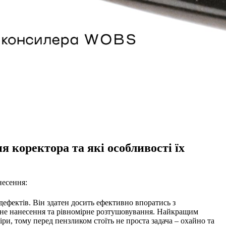
 коректора та які особливості їх
несення:
ефектів. Він здатен досить ефективно впоратись з
атне нанесення та рівномірне розтушовування. Найкращим
и, тому перед пензликом стоїть не проста задача – охайно та