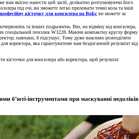
же вам якісно нанести цей засіб, делікатно розтушовуючи його
силера під очі, ви зможете легко приховати темні кола та інші
професійну кісточку для консилера на ВоБс
ви можете за
очервонінь та інших подразнень. Він, на відміну від консилера,
бив спеціальний пензлик W3228. Маючи компактну круглу форму
оректор, навпаки, її підсушує. Тому дуже важливо розподіляти
 для коректора, яка гарантуватиме вам бездоганний результат від
ти кісточки для консилера або коректора, щоб результат
ми б’юті-інструментами при маскуванні недоліків