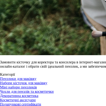
Замовити кісточку для коректора та консилера в інтернет-магази
онлайн-каталог і обрати свій ідеальний пензлик, а ми забезпеч
Категорії
Пензлики для макіяжу
Набори кісточок для макіяжу
Міні набори пензликів
Чохли для пензлів та косметички
Декоративна косметика
Косметичні аксесуари
Подарункові сертифікати