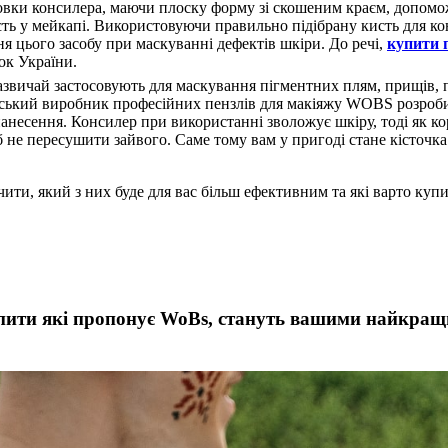
шовки консилера, маючи плоску форму зі скошеним краєм, допомо
ть у мейкапі. Використовуючи правильно підібрану кисть для кон
я цього засобу при маскуванні дефектів шкіри. До речі,
купити 
ок України.
зазвичай застосовують для маскування пігментних плям, прищів, п
аїнський виробник професійних пензлів для макіяжу WOBS розро
нанесення. Консилер при використанні зволожує шкіру, тоді як к
б не пересушити зайвого. Саме тому вам у пригоді стане кісточка
ити, який з них буде для вас більш ефективним та які варто купи
пити які пропонує WoBs, стануть вашими найкращи