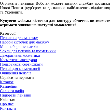
Отримати пензлики Вобс ви можете завдяки службам доставки
Нової Пошти (кур’єром та до вашого найближчого відділення)
та Укрпошти.
Купуючи wobs.ua кісточки для контуру обличчя, ви зможете
отримати знижки на наступні замовлення!
Категорії
Пензлики для макіяжу
Набори кісточок для макіяжу
Міні набори пензликів
Чохли для пензлів та косметички
Декоративна косметика
Косметичні аксесуари
Подарункові сертифікати
Пензлі для косметології
Очищення пензлів
Сервіси та переваги
Каталог
Кампейни
Скласти набір
Підібрати пензлик
Клієнтам
Про нас
Контакти