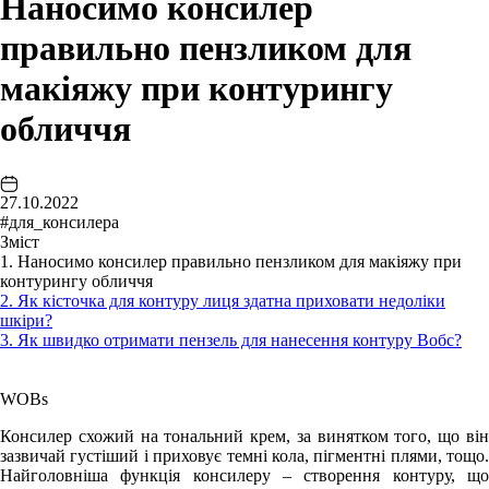
Наносимо консилер
правильно пензликом для
макіяжу при контурингу
обличчя
27.10.2022
#для_консилера
Зміст
1. Наносимо консилер правильно пензликом для макіяжу при
контурингу обличчя
2. Як кісточка для контуру лиця здатна приховати недоліки
шкіри?
3. Як швидко отримати пензель для нанесення контуру Вобс?
WOBs
Консилер схожий на тональний крем, за винятком того, що він
зазвичай густіший і приховує темні кола, пігментні плями, тощо.
Найголовніша функція консилеру – створення контуру, що