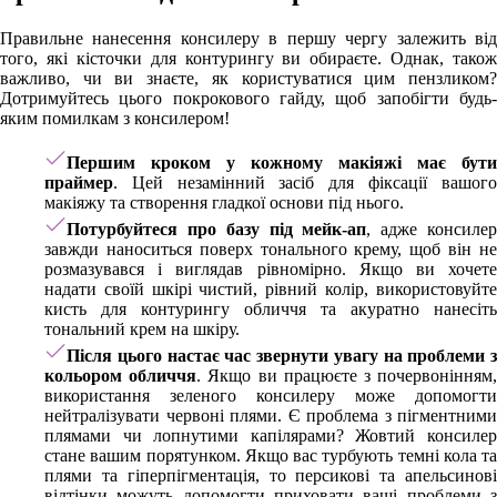
Правильне нанесення консилеру в першу чергу залежить від
того, які кісточки для контурингу ви обираєте. Однак, також
важливо, чи ви знаєте, як користуватися цим пензликом?
Дотримуйтесь цього покрокового гайду, щоб запобігти будь-
яким помилкам з консилером!
Першим кроком у кожному макіяжі має бути
праймер
. Цей незамінний засіб для фіксації вашого
макіяжу та створення гладкої основи під нього.
Потурбуйтеся про базу під мейк-ап
, адже консиле
завжди наноситься поверх тонального крему, щоб він не
розмазувався і виглядав рівномірно. Якщо ви хочете
надати своїй шкірі чистий, рівний колір, використовуйте
кисть для контурингу обличчя та акуратно нанесіть
тональний крем на шкіру.
Після цього настає час звернути увагу на проблеми з
кольором обличчя
. Якщо ви працюєте з почервонінням
використання зеленого консилеру може допомогти
нейтралізувати червоні плями. Є проблема з пігментними
плямами чи лопнутими капілярами? Жовтий консилер
стане вашим порятунком. Якщо вас турбують темні кола та
плями та гіперпігментація, то персикові та апельсинові
відтінки можуть допомогти приховати ваші проблеми з