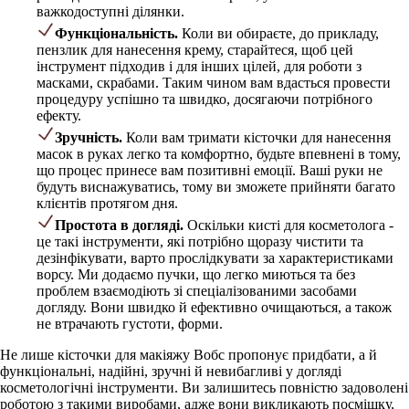
важкодоступні ділянки.
Функціональність.
Коли ви обираєте, до прикладу,
пензлик для нанесення крему, старайтеся, щоб цей
інструмент підходив і для інших цілей, для роботи з
масками, скрабами. Таким чином вам вдасться провести
процедуру успішно та швидко, досягаючи потрібного
ефекту.
Зручність.
Коли вам тримати кісточки для нанесення
масок в руках легко та комфортно, будьте впевнені в тому,
що процес принесе вам позитивні емоції. Ваші руки не
будуть виснажуватись, тому ви зможете прийняти багато
клієнтів протягом дня.
Простота в догляді.
Оскільки кисті для косметолога -
це такі інструменти, які потрібно щоразу чистити та
дезінфікувати, варто прослідкувати за характеристиками
ворсу. Ми додаємо пучки, що легко миються та без
проблем взаємодіють зі спеціалізованими засобами
догляду. Вони швидко й ефективно очищаються, а також
не втрачають густоти, форми.
Не лише кісточки для макіяжу Вобс пропонує придбати, а й
функціональні, надійні, зручні й невибагливі у догляді
косметологічні інструменти. Ви залишитесь повністю задоволені
роботою з такими виробами, адже вони викликають посмішку,