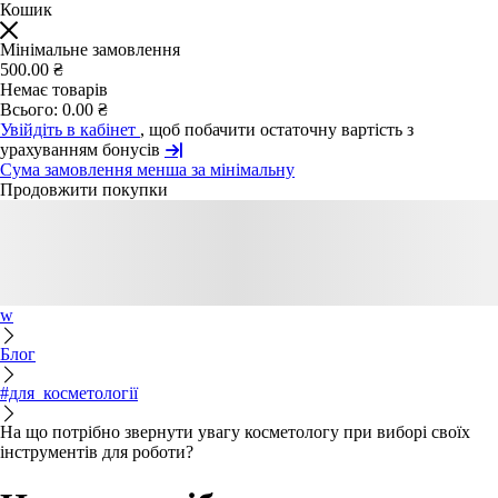
Кошик
Мінімальне замовлення
500.00 ₴
Немає товарів
Всього:
0.00 ₴
Увійдіть в кабінет
, щоб побачити остаточну вартість з
урахуванням бонусів
Сума замовлення менша за мінімальну
Продовжити покупки
w
Блог
#для_косметології
На що потрібно звернути увагу косметологу при виборі своїх
інструментів для роботи?