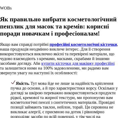
WOBs
Як правильно вибрати косметологічний
пензлик для масок та кремів: корисні
поради новачкам і професіоналам!
Якщо вам справді потрібні
професійні косметологічні кісточки
,
наша продукція неодмінно викличе інтерес. Для її створення
використовуються виключно якісні та перевірені матеріали, що
чудово взаємодіють з кремами, масками, скрабами й іншими
засобами догляду. Аби
купити кісточки для макіяжу професійні
та залишитися ними на 100% задоволеними, ми радимо вам
звернути увагу на наступні їх особливості:
Якість.
Тут мова йде не лише за надійність кріплення
пучка до основи, а й про характеристики ворсу. Оскільки у
догляді за шкірою переважно використовуються продукти
рідкої, кремової та жирної текстури, ми пропонуємо вам
косметологічні пензлі з синтетичних матеріалів. Провідні
позиції займають таклон, нейлон, торай. Ця сировина не
викликає алергії, є приємною на дотик і рівномірно
розподіляє засоби по всій поверхні, у тім числі на