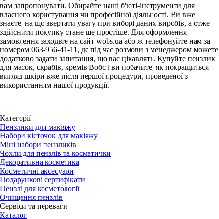
вам запропонувати. Обирайте наші б'юті-інструменти для
власного користування чи професійної діяльності. Ви вже
знаєте, на що звертати увагу при виборі даних виробів, а отже
здійснити покупку стане ще простіше. Для оформлення
замовлення заходьте на сайт wobs.ua або ж телефонуйте нам за
номером 063-956-41-11, де під час розмови з менеджером можете
додатково задати запитання, що вас цікавлять. Купуйте пензлик
для масок, скрабів, кремів Вобс і ви побачите, як покращиться
вигляд шкіри вже після першої процедури, проведеної з
використанням нашої продукції.
Категорії
Пензлики для макіяжу
Набори кісточок для макіяжу
Міні набори пензликів
Чохли для пензлів та косметички
Декоративна косметика
Косметичні аксесуари
Подарункові сертифікати
Пензлі для косметології
Очищення пензлів
Сервіси та переваги
Каталог