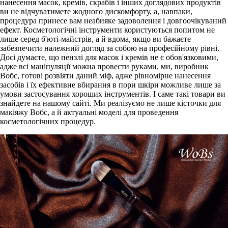
нанесення масок, кремів, скрабів і інших доглядових продуктів
ви не відчуватимете жодного дискомфорту, а, навпаки,
процедура принесе вам неабияке задоволення і довгоочікуваний
ефект. Косметологічні інструменти користуються попитом не
лише серед б'юті-майстрів, а й вдома, якщо ви бажаєте
забезпечити належний догляд за собою на професійному рівні.
Досі думаєте, що пензлі для масок і кремів не є обов'язковими,
адже всі маніпуляції можна провести руками, ми, виробник
Вобс, готові розвіяти даний міф, адже рівномірне нанесення
засобів і їх ефективне вбирання в пори шкіри можливе лише за
умови застосування хороших інструментів. І саме такі товари ви
знайдете на нашому сайті. Ми реалізуємо не лише кісточки для
макіяжу Вобс, а й актуальні моделі для проведення
косметологічних процедур.