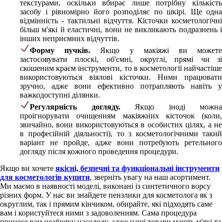
текстурами, оскільки вбирає лише потрібну кількість
засобу і рівномірно його розподіляє по шкірі. Ще одна
відмінність - тактильні відчуття. Кісточки косметологічні
більш м'які й еластичні, вони не викликають подразнень і
інших неприємних відчуттів.
Форму пучків.
Якщо у макіяжі ви может
застосовувати плоскі, об'ємні, округлі, прямі чи зі
скошеним краєм інструменти, то в косметології найчастіше
використовуються віялові кісточки. Ними працювати
зручно, адже вони ефективно потрапляють навіть у
важкодоступні ділянки.
Регулярність догляду.
Якщо іноді можна
проігнорувати очищенням макіяжних кісточок (коли,
звичайно, вони використовуються в особистих цілях, а не
в професійній діяльності), то з косметологічними такий
варіант не пройде, адже вони потребують ретельного
догляду після кожного проведення процедури.
Якщо ви хочете
якісні, безпечні та функціональні інструменти
для косметологів купити
, зверніть увагу на наш асортимент.
Ми маємо в наявності моделі, виконані із синтетичного ворсу
різних форм. У нас ви знайдете пензлики для косметолога як з
округлим, так і прямим кінчиком, обирайте, які підходять саме
вам і користуйтеся ними з задоволенням. Сама процедура
принесе вам неабияку насолоду, адже наші товари мають м'які та