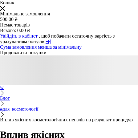
Кошик
Мінімальне замовлення
500.00 ₴
Немає товарів
Всього:
0.00 ₴
Увійдіть в кабінет
, щоб побачити остаточну вартість з
урахуванням бонусів
Сума замовлення менша за мінімальну
Продовжити покупки
w
Блог
#для_косметології
Вплив якісних косметологічних пензлів на результат процедур
Вплив якісних