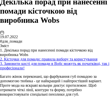
Декілька порад при нанесенні
помади кісточкою від
виробника Wobs
19.07.2022
#для_помади
Зміст
1. Декілька порад при нанесенні помади кісточкою від
виробника Wobs
2. Кісточки для помади: правила вибору та користування
3. Замовити кисті для помади в Вобс можуть як початківці, так і
професіонали!
Багато жінок переконані, що фарбування губ помадою за
допомогою тюбика - це найкращий і найпростіший варіант.
Проте мода на яскраві кольори диктує протилежне. Щоб
отримати чіткі лінії, контури та форму, потрібно
використовувати спеціальні пензлики для губ.