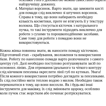
найзручнішу довжину.
Матеріал ворсинок. Варто знати, що замовити кисті
для помади слід виключно зі штучних ворсинок.
Справа в тому, що вони набирають необхідну
кількість косметики, проте не втягують її у текстуру
волокна. Що стосується кісточок з натурального
пучка, то такі інструменти підходять виключно для
роботи з сухими та порошкоподібними засобами.
Саме тому для роботи з помадою вони не
використовуються.
Кожна жінка повинна знати, як наносити помаду кісточкою.
ПІдготовчий етап - скрабування, зволоження та використання
бази. Роботу по нанесенню помади варто розпочинати з самого
центру губ. Далі необхідно поступово розтушовувати засіб по
основних лініях. Для отримання ідеального та чіткого контуру
слід кінчиком пензлика окреслити лінії губ по кутиках. Увага!
Після кожного використання потрібно доглядати за пензликами.
Їх слід постійно мити теплою водою з милом. Необхідно також
переконатися в тому, що вони висохли. Як і будь-які інші
інструменти для макіяжу, їх слід змінювати щороку, особливо
коли пучок стає жорстким або починає розтріскуватися.