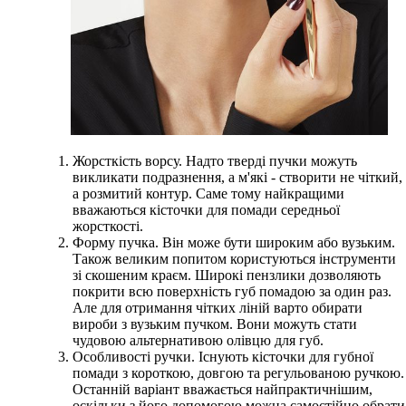
Жорсткість ворсу. Надто тверді пучки можуть
викликати подразнення, а м'які - створити не чіткий,
а розмитий контур. Саме тому найкращими
вважаються кісточки для помади середньої
жорсткості.
Форму пучка. Він може бути широким або вузьким.
Також великим попитом користуються інструменти
зі скошеним краєм. Широкі пензлики дозволяють
покрити всю поверхність губ помадою за один раз.
Але для отримання чітких ліній варто обирати
вироби з вузьким пучком. Вони можуть стати
чудовою альтернативою олівцю для губ.
Особливості ручки. Існують кісточки для губної
помади з короткою, довгою та регульованою ручкою.
Останній варіант вважається найпрактичнішим,
оскільки з його допомогою можна самостійно обрати