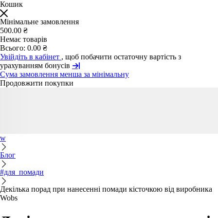
Кошик
Мінімальне замовлення
500.00 ₴
Немає товарів
Всього:
0.00 ₴
Увійдіть в кабінет
, щоб побачити остаточну вартість з
урахуванням бонусів
Сума замовлення менша за мінімальну
Продовжити покупки
w
Блог
#для_помади
Декілька порад при нанесенні помади кісточкою від виробника
Wobs