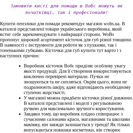
Замовити кисті для помади в Вобс можуть як
початківці, так і професіонали!
Купити пензлики для помади рекомендує магазин wobs.ua. В
каталозі представлені товари українського виробника, який
встиг себе зарекомендувати з найкращої сторони. WoBs
пропонує широкий асортимент кісточок для губ різної товщини.
В наявності є інструменти для роботи як з пухкими, так і
тоненькими губками. Кісточки для губ купити тут варто і з
наступних причин:
Виробник кісточок Вобс приділяє особливу увагу
якості продукції. Для її створення використовуються
виключно перевірені матеріали. Пучки не
зношуються та не сипляться. Окрім цього, вони не
подразнюють шкіру, адже відповідають необхідному
ступеню жорсткості.
У магазині можна придбати кісточки різної довжини.
В каталозі представлені і моделі з регульованою
ручкою для максимально зручного користування.
Завдяки тому, що виробник плідно співпрацює з
сучасними салонами краси, магазинами та школами
макіяжу, він завжди залишається у тренді! Як тільки
випускаються новинки косметики, він створює