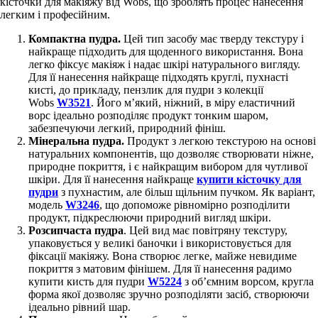
кісточки для макіяжу від Wobs, що зроблять процес нанесення
легким і професійним.
Компактна пудра.
Цей тип засобу має тверду текстуру і
найкраще підходить для щоденного використання. Вона
легко фіксує макіяж і надає шкірі натурального вигляду.
Для її нанесення найкраще підходять круглі, пухнасті
кисті, до прикладу, пензлик для пудри з колекції
Wobs
W3521
. Його м’який, ніжний, в міру еластичний
ворс ідеально розподіляє продукт тонким шаром,
забезпечуючи легкий, природний фініш.
Мінеральна пудра.
Продукт з легкою текстурою на основі
натуральних компонентів, що дозволяє створювати ніжне,
природне покриття, і є найкращим вибором для чутливої
шкіри. Для її нанесення найкраще
купити кісточку для
пудри
з пухнастим, але більш щільним пучком. Як варіант,
модель
W3246
, що допоможе рівномірно розподілити
продукт, підкреслюючи природний вигляд шкіри.
Розсипчаста пудра
. Цей вид має повітряну текстуру,
упаковується у великі баночки і використовується для
фіксації макіяжу. Вона створює легке, майже невидиме
покриття з матовим фінішем. Для її нанесення радимо
купити кисть для пудри
W5224
з об’ємним ворсом, кругла
форма якої дозволяє зручно розподіляти засіб, створюючи
ідеально рівний шар.