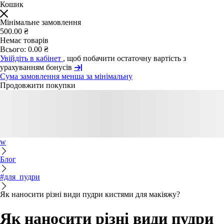
Кошик
Мінімальне замовлення
500.00 ₴
Немає товарів
Всього:
0.00 ₴
Увійдіть в кабінет
, щоб побачити остаточну вартість з
урахуванням бонусів
Сума замовлення менша за мінімальну
Продовжити покупки
w
Блог
#для_пудри
Як наносити різні види пудри кистями для макіяжу?
Як наносити різні види пудри