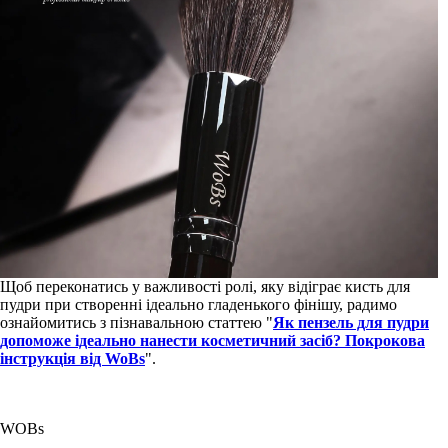
Щоб переконатись у важливості ролі, яку відіграє кисть для
пудри при створенні ідеально гладенького фінішу, радимо
ознайомитись з пізнавальною статтею "
Як пензель для пудри
допоможе ідеально нанести косметичний засіб? Покрокова
інструкція від WoBs
".
WOBs