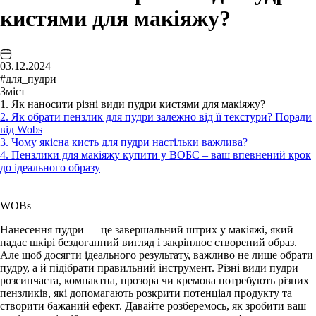
кистями для макіяжу?
03.12.2024
#для_пудри
Зміст
1. Як наносити різні види пудри кистями для макіяжу?
2. Як обрати пензлик для пудри залежно від її текстури? Поради
від Wobs
3. Чому якісна кисть для пудри настільки важлива?
4. Пензлики для макіяжу купити у ВОБС – ваш впевнений крок
до ідеального образу
WOBs
Нанесення пудри — це завершальний штрих у макіяжі, який
надає шкірі бездоганний вигляд і закріплює створений образ.
Але щоб досягти ідеального результату, важливо не лише обрати
пудру, а й підібрати правильний інструмент. Різні види пудри —
розсипчаста, компактна, прозора чи кремова потребують різних
пензликів, які допомагають розкрити потенціал продукту та
створити бажаний ефект. Давайте розберемось, як зробити ваш