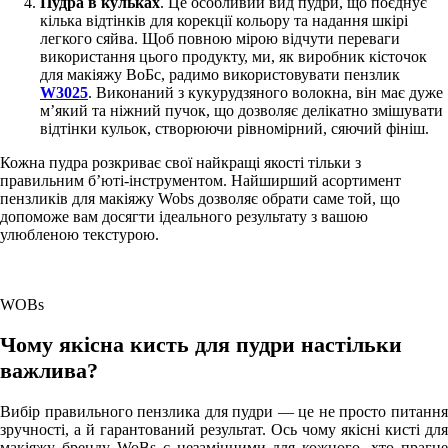
Пудра в кульках
. Це особливий вид пудри, що поєднує
кілька відтінків для корекції кольору та надання шкірі
легкого сяйва. Щоб повною мірою відчути переваги
використання цього продукту, ми, як виробник кісточок
для макіяжу ВоБс, радимо використовувати пензлик
W3025
. Виконаний з кукурудзяного волокна, він має дуже
м’який та ніжний пучок, що дозволяє делікатно змішувати
відтінки кульок, створюючи рівномірний, сяючий фініш.
Кожна пудра розкриває свої найкращі якості тільки з
правильним б’юті-інструментом. Найширший асортимент
пензликів для макіяжу Wobs дозволяє обрати саме той, що
допоможе вам досягти ідеального результату з вашою
улюбленою текстурою.
WOBs
Чому якісна кисть для пудри настільки
важлива?
Вибір правильного пензлика для пудри — це не просто питання
зручності, а й гарантований результат. Ось чому якісні кисті для
макіяжу бренду WoBs є незамінними для кожного, хто прагне