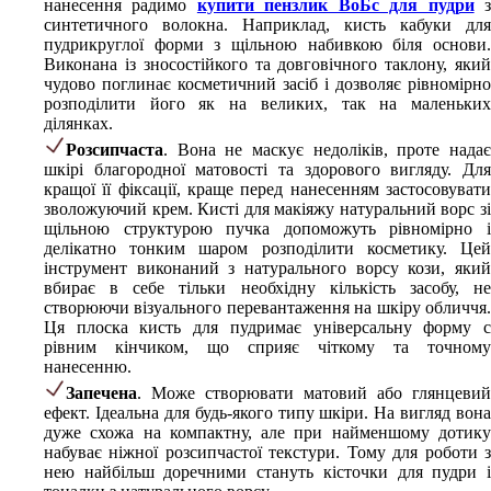
нанесення радимо
купити пензлик ВоБс для пудри
синтетичного волокна. Наприклад, кисть кабуки для
пудрикруглої форми з щільною набивкою біля основи.
Виконана із зносостійкого та довговічного таклону, який
чудово поглинає косметичний засіб і дозволяє рівномірно
розподілити його як на великих, так на маленьких
ділянках.
Розсипчаста
. Вона не маскує недоліків, проте надає
шкірі благородної матовості та здорового вигляду. Для
кращої її фіксації, краще перед нанесенням застосовувати
зволожуючий крем. Кисті для макіяжу натуральний ворс зі
щільною структурою пучка допоможуть рівномірно і
делікатно тонким шаром розподілити косметику. Цей
інструмент виконаний з натурального ворсу кози, який
вбирає в себе тільки необхідну кількість засобу, не
створюючи візуального перевантаження на шкіру обличчя.
Ця плоска кисть для пудримає універсальну форму с
рівним кінчиком, що сприяє чіткому та точному
нанесенню.
Запечена
. Може створювати матовий або глянцевий
ефект. Ідеальна для будь-якого типу шкіри. На вигляд вона
дуже схожа на компактну, але при найменшому дотику
набуває ніжної розсипчастої текстури. Тому для роботи з
нею найбільш доречними стануть кісточки для пудри і