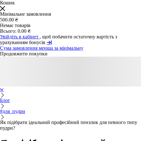
Кошик
Мінімальне замовлення
500.00 ₴
Немає товарів
Всього:
0.00 ₴
Увійдіть в кабінет
, щоб побачити остаточну вартість з
урахуванням бонусів
Сума замовлення менша за мінімальну
Продовжити покупки
w
Блог
#для_пудри
Як підібрати ідеальний професійний пензлик для певного типу
пудри?