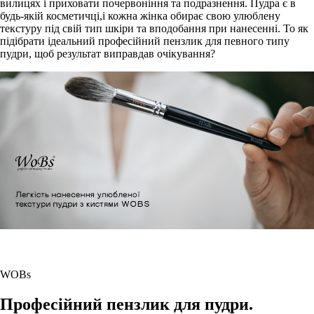
вилицях і приховати почервоніння та подразнення. Пудра є в
будь-якій косметичці,і кожна жінка обирає свою улюблену
текстуру під свій тип шкіри та вподобання при нанесенні. То як
підібрати ідеальний професійний пензлик для певного типу
пудри, щоб результат виправдав очікування?
WOBs
Професійний пензлик для пудри.