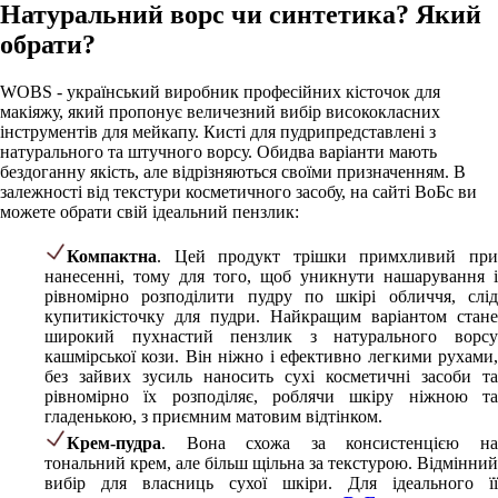
Натуральний ворс чи синтетика? Який
обрати?
WOBS - український виробник професійних кісточок для
макіяжу, який пропонує величезний вибір висококласних
інструментів для мейкапу. Кисті для пудрипредставлені з
натурального та штучного ворсу. Обидва варіанти мають
бездоганну якість, але відрізняються своїми призначенням. В
залежності від текстури косметичного засобу, на сайті ВоБс ви
можете обрати свій ідеальний пензлик:
Компактна
. Цей продукт трішки примхливий при
нанесенні, тому для того, щоб уникнути нашарування і
рівномірно розподілити пудру по шкірі обличчя, слід
купитикісточку для пудри. Найкращим варіантом стане
широкий пухнастий пензлик з натурального ворсу
кашмірської кози. Він ніжно і ефективно легкими рухами,
без зайвих зусиль наносить сухі косметичні засоби та
рівномірно їх розподіляє, роблячи шкіру ніжною та
гладенькою, з приємним матовим відтінком.
Крем-пудра
. Вона схожа за консистенцією на
тональний крем, але більш щільна за текстурою. Відмінний
вибір для власниць сухої шкіри. Для ідеального її