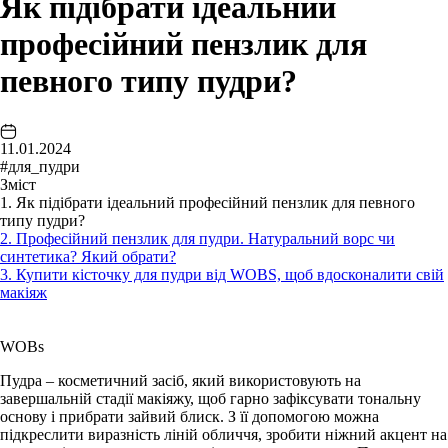
Як підібрати ідеальний
професійний пензлик для
певного типу пудри?
11.01.2024
#для_пудри
Зміст
1. Як підібрати ідеальний професійний пензлик для певного
типу пудри?
2. Професійний пензлик для пудри. Натуральний ворс чи
синтетика? Який обрати?
3. Купити кісточку для пудри від WOBS, щоб вдосконалити свій
макіяж
WOBs
Пудра – косметичний засіб, який використовують на
завершальній стадії макіяжу, щоб гарно зафіксувати тональну
основу і прибрати зайвий блиск. З її допомогою можна
підкреслити виразність ліній обличчя, зробити ніжний акцент на