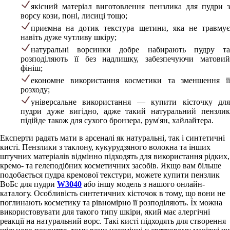
якісний матеріал виготовлення пензлика для пудри з
ворсу кози, поні, лисиці тощо;
приємна на дотик текстура щетини, яка не травмує
навіть дуже чутливу шкіру;
натуральні ворсинки добре набирають пудру та
розподіляють її без надлишку, забезпечуючи матовий
фініш;
економне використання косметики та зменшення її
розходу;
універсальне використання — купити кісточку для
пудри дуже вигідно, адже такий натуральний пензлик
підійде також для сухого бронзера, рум'ян, хайлайтера.
Експерти радять мати в арсеналі як натуральні, так і синтетичні
кисті. Пензлики з таклону, кукурудзяного волокна та інших
штучних матеріалів відмінно підходять для використання рідких,
кремо- та гелеподібних косметичних засобів. Якщо вам більше
подобається пудра кремової текстури, можете купити пензлик
ВоБс для пудри
W3040
або іншу модель з нашого онлайн-
каталогу. Особливість синтетичних кісточок в тому, що вони не
поглинають косметику та рівномірно її розподіляють. Їх можна
використовувати для такого типу шкіри, який має алергічні
реакції на натуральний ворс. Такі кисті підходять для створення