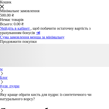
Кошик
Мінімальне замовлення
500.00 ₴
Немає товарів
Всього:
0.00 ₴
Увійдіть в кабінет
, щоб побачити остаточну вартість з
урахуванням бонусів
Сума замовлення менша за мінімальну
Продовжити покупки
w
Блог
#для_пудри
Яку краще обрати кисть для пудри: із синтетичного чи
натурального ворсу?