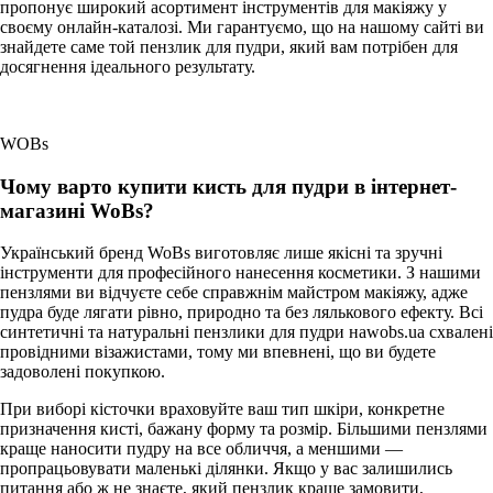
пропонує широкий асортимент інструментів для макіяжу у
своєму онлайн-каталозі. Ми гарантуємо, що на нашому сайті ви
знайдете саме той пензлик для пудри, який вам потрібен для
досягнення ідеального результату.
WOBs
Чому варто купити кисть для пудри в інтернет-
магазині WoBs?
Український бренд WoBs виготовляє лише якісні та зручні
інструменти для професійного нанесення косметики. З нашими
пензлями ви відчуєте себе справжнім майстром макіяжу, адже
пудра буде лягати рівно, природно та без лялькового ефекту. Всі
синтетичні та натуральні пензлики для пудри наwobs.ua схвалені
провідними візажистами, тому ми впевнені, що ви будете
задоволені покупкою.
При виборі кісточки враховуйте ваш тип шкіри, конкретне
призначення кисті, бажану форму та розмір. Більшими пензлями
краще наносити пудру на все обличчя, а меншими —
пропрацьовувати маленькі ділянки. Якщо у вас залишились
питання або ж не знаєте, який пензлик краще замовити,