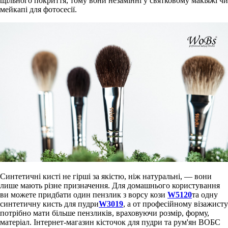
щільного покриття, тому вони незамінні у святковому макіяжі чи
мейкапі для фотосесії.
Синтетичні кисті не гірші за якістю, ніж натуральні, — вони
лише мають різне призначення. Для домашнього користування
ви можете придбати один пензлик з ворсу кози
W5120
та одну
синтетичну кисть для пудри
W3019
, а от професійному візажисту
потрібно мати більше пензликів, враховуючи розмір, форму,
матеріал. Інтернет-магазин кісточок для пудри та рум'ян ВОБС