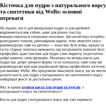
Кісточка для пудри з натурального ворсу
та синтетики від WoBs: основні
переваги
Як відомо, кисті для мінеральної пудри та для кремової
відрізняються між собою, адже для різних текстур
використовуються спеціальні пензлики. Цю косметику потрібно
розподіляти тонким, рівномірним шаром, тому звертати увагу
рекомендуємо саме на щетину — вона має бути м'яка, щільна та
густа. Одразу хочеться зауважити, що інструменти повинні бути
професійні, адже пензлик для пудри з мас-маркету, недостатньо
добре виконує свою функцію. Маленька чи велика кисть для
пудри має добре тримати форму та не осипатися, саме тому ми
рекомендуємо вам наш український бренд професійних кісточок
для макіяжу WoBs. Ми приділяємо максимум уваги, що ви могли
купити кисть для пудри з натурального чи синтетичного ворсу
найкращої якості за доступною ціною.
Яку ж краще
купити кисть для пудри та рум'ян
: з
натурального ворсу чи синтетичного?
Кисть для пудри з натурального ворсу має такі переваги: