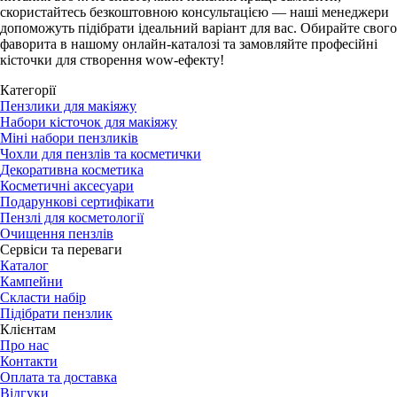
скористайтесь безкоштовною консультацією — наші менеджери
допоможуть підібрати ідеальний варіант для вас. Обирайте свого
фаворита в нашому онлайн-каталозі та замовляйте професійні
кісточки для створення wow-ефекту!
Категорії
Пензлики для макіяжу
Набори кісточок для макіяжу
Міні набори пензликів
Чохли для пензлів та косметички
Декоративна косметика
Косметичні аксесуари
Подарункові сертифікати
Пензлі для косметології
Очищення пензлів
Сервіси та переваги
Каталог
Кампейни
Скласти набір
Підібрати пензлик
Клієнтам
Про нас
Контакти
Оплата та доставка
Відгуки