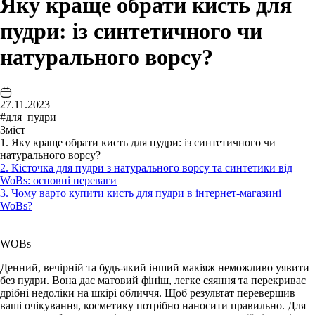
Яку краще обрати кисть для
пудри: із синтетичного чи
натурального ворсу?
27.11.2023
#для_пудри
Зміст
1. Яку краще обрати кисть для пудри: із синтетичного чи
натурального ворсу?
2. Кісточка для пудри з натурального ворсу та синтетики від
WoBs: основні переваги
3. Чому варто купити кисть для пудри в інтернет-магазині
WoBs?
WOBs
Денний, вечірній та будь-який інший макіяж неможливо уявити
без пудри. Вона дає матовий фініш, легке сяяння та перекриває
дрібні недоліки на шкірі обличчя. Щоб результат перевершив
ваші очікування, косметику потрібно наносити правильно. Для